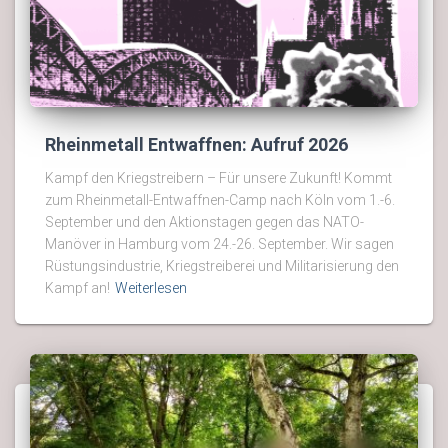
Rheinmetall Entwaffnen: Aufruf 2026
Kampf den Kriegstreibern – Für unsere Zukunft! Kommt
zum Rheinmetall-Entwaffnen-Camp nach Köln vom 1.-6.
September und den Aktionstagen gegen das NATO-
Manöver in Hamburg vom 24.-26. September. Wir sagen
Rüstungsindustrie, Kriegstreiberei und Militarisierung den
Kampf an!
Weiterlesen