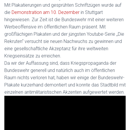
Mit Plakatierungen und gesprühten Schriftzügen wurde auf
die
Demonstration am 10. Dezember
in Stuttgart
hingewiesen. Zur Zeit ist die Bundeswehr mit einer weiteren
Werbeoffensive im öffentlichen Raum präsent. Mit
großflächigen Plakaten und der jüngsten Youtube-Serie „Die
Rekruten“ versucht sie neuen Nachwuchs zu gewinnen und
eine gesellschaftliche Akzeptanz für ihre weltweiten
Kriegseinsätze zu erreichen.
Da wir der Auffassung sind, dass Kriegspropaganda der
Bundeswehr generell und natürlich auch im öffentlichen
Raum nichts verloren hat, haben wir einige der Bundeswehr-
Plakate kurzerhand demontiert und konnte das Stadtbild mit
einzelnen antimilitaristischen Akzenten aufgewertet werden.