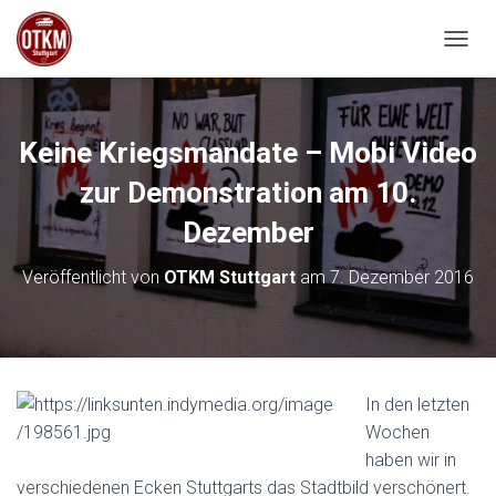
NAVIG
Keine Kriegsmandate – Mobi Video
zur Demonstration am 10.
Dezember
Veröffentlicht von
OTKM Stuttgart
am
7. Dezember 2016
In den letzten
Wochen
haben wir in
verschiedenen Ecken Stuttgarts das Stadtbild verschönert.