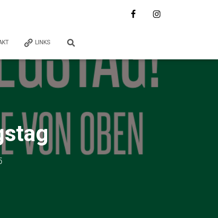
AKT
LINKS
gstag
5