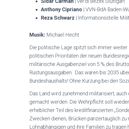
Sidar Carman
| ver.di Bezirk Stuttgart
Anthony Cipriano
| VVN-BdA Baden-W
Reza Schwarz
| Informationsstelle Mil
Musik:
Michael Hecht
Die politische Lage spitzt sich immer weiter
politischen Prioritäten der neuen Bundesreg
militärische Ausgabenziel von 5 % des Brutto
Rüstungsausgaben. Das wären bis 2035 über 
Bundeshaushalts! Ohne Kürzung bei den Sozia
Das Land wird zunehmend militarisiert, auch d
gemacht werden. Die Wehrpflicht soll wieder k
erheblicher Teil des kreditfinanzierten „Sond
Zwecken dienen, Brücken panzertauglich zu
Lohnabhängigen und ihre Familien zu tragen 