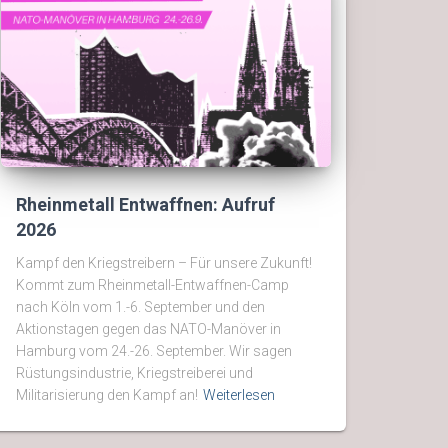
Rheinmetall Entwaffnen: Aufruf
2026
Kampf den Kriegstreibern – Für unsere Zukunft!
Kommt zum Rheinmetall-Entwaffnen-Camp
nach Köln vom 1.-6. September und den
Aktionstagen gegen das NATO-Manöver in
Hamburg vom 24.-26. September. Wir sagen
Rüstungsindustrie, Kriegstreiberei und
Militarisierung den Kampf an!
Weiterlesen