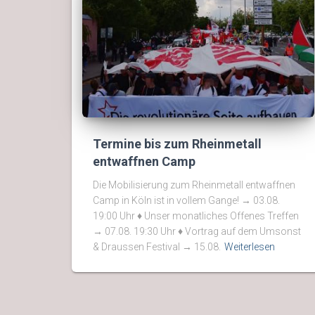
Termine bis zum Rheinmetall
entwaffnen Camp
Die Mobilisierung zum Rheinmetall entwaffnen
Camp in Köln ist in vollem Gange! → 03.08.
19:00 Uhr ♦ Unser monatliches Offenes Treffen
→ 07.08. 19:30 Uhr ♦ Vortrag auf dem Umsonst
& Draussen Festival → 15.08.
Weiterlesen