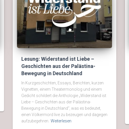
Lesung: Widerstand ist Liebe –
Geschichten aus der Palästina-
Bewegung in Deutschland
In Kurzgeschichten, Essays, Berichten, kurzen
Vignetten, einem Theatermonolog und einem
Gedicht schildert die Anthologie „Widerstand ist
Liebe – Geschichten aus der Palästina-
Bewegung in Deutschland“, was es bedeutet,
einen Völkermord live zu bezeugen und dagegen
aufzubegehren.
Weiterlesen