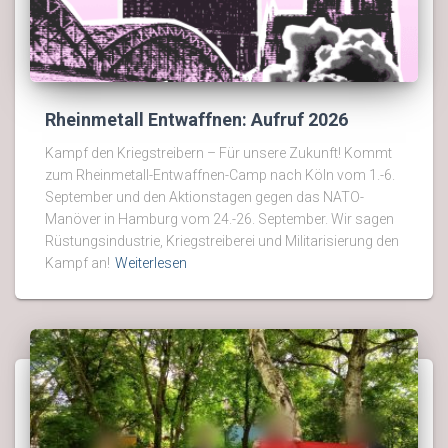
Rheinmetall Entwaffnen: Aufruf 2026
Kampf den Kriegstreibern – Für unsere Zukunft! Kommt
zum Rheinmetall-Entwaffnen-Camp nach Köln vom 1.-6.
September und den Aktionstagen gegen das NATO-
Manöver in Hamburg vom 24.-26. September. Wir sagen
Rüstungsindustrie, Kriegstreiberei und Militarisierung den
Kampf an!
Weiterlesen