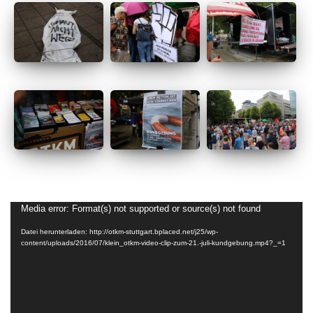
Video-
Media error: Format(s) not supported or source(s) not found
Player
Datei herunterladen: http://otkm-stuttgart.bplaced.net/j25/wp-
content/uploads/2016/07/klein_otkm-video-clip-zum-21.-juli-kundgebung.mp4?_=1