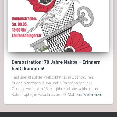
Demostration: 78 Jahre Nakba – Erinnern
heißt kämpfen!
Fast überall auf der Welt tobt Krieg in Libanon, Iran,
Sudan, Venezuela, Kuba und in Palästina geht der
Genozid weiter. Am 15. Mai jährt sich die Nakba (arab.
Katastrophe) in Palästina zum 78. Mal. Das
Weiterlesen