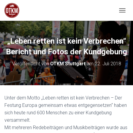
NAVIG
„Leben retten ist kein Verbrechen“
Bericht und Fotos der Kundgebung
Veröffentlicht von
OTKM Stuttgart
am
22. Juli 2018
Unter dem Motto „Leben retten ist kein Verbrechen – Der
Festung Europa gemeinsam etwas entgegensetzen“ haben
sich heute rund 600 Menschen zu einer Kundgebung
versammelt.
Mit mehreren Redebeiträgen und Musikbeiträgen wurde aus