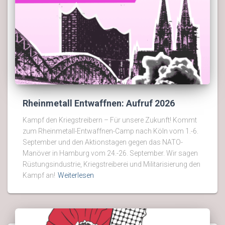
Rheinmetall Entwaffnen: Aufruf 2026
Kampf den Kriegstreibern – Für unsere Zukunft! Kommt
zum Rheinmetall-Entwaffnen-Camp nach Köln vom 1.-6.
September und den Aktionstagen gegen das NATO-
Manöver in Hamburg vom 24.-26. September. Wir sagen
Rüstungsindustrie, Kriegstreiberei und Militarisierung den
Kampf an!
Weiterlesen