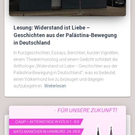
Lesung: Widerstand ist Liebe –
Geschichten aus der Palästina-Bewegung
in Deutschland
In Kurzgeschichten, Essays, Berichten, kurzen Vignetten,
einem Theatermonolog und einem Gedicht schildert die
Anthologie „Widerstand ist Liebe – Geschichten aus der
Palästina-Bewegung in Deutschland“, was es bedeutet,
einen Völkermord live zu bezeugen und dagegen
aufzubegehren.
Weiterlesen