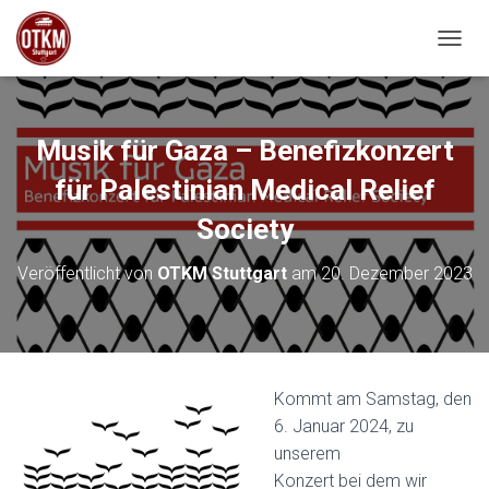
NAVIG
Musik für Gaza – Benefizkonzert
für Palestinian Medical Relief
Society
Veröffentlicht von
OTKM Stuttgart
am
20. Dezember 2023
K
ommt am Samstag, den
6. Januar 2024, zu
unserem
Konzert bei dem wir