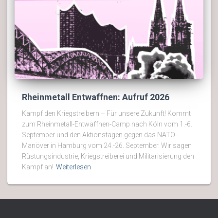
Rheinmetall Entwaffnen: Aufruf 2026
Kampf den Kriegstreibern – Für unsere Zukunft! Kommt
zum Rheinmetall-Entwaffnen-Camp nach Köln vom 1.-6.
September und den Aktionstagen gegen das NATO-
Manöver in Hamburg vom 24.-26. September. Wir sagen
Rüstungsindustrie, Kriegstreiberei und Militarisierung den
Kampf an!
Weiterlesen