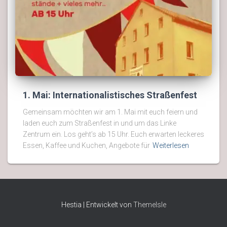
1. Mai: Internationalistisches Straßenfest
Gemeinsam möchten wir am 1. Mai mit euch feiern und
laden euch zum Straßenfest in und um das Linke
Zentrum ein. Los geht’s ab 15 Uhr. Euch erwarten leckeres
Essen, Kaffee und Kuchen, Angebote für
Weiterlesen
Hestia | Entwickelt von
ThemeIsle