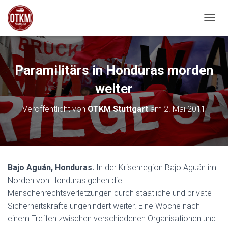
NAVIG
Paramilitärs in Honduras morden
weiter
Veröffentlicht von
OTKM Stuttgart
am
2. Mai 2011
Bajo Aguán, Honduras.
In der Krisenregion Bajo Aguán im
Norden von Honduras gehen die
Menschenrechtsverletzungen durch staatliche und private
Sicherheitskräfte ungehindert weiter. Eine Woche nach
einem Treffen zwischen verschiedenen Organisationen und