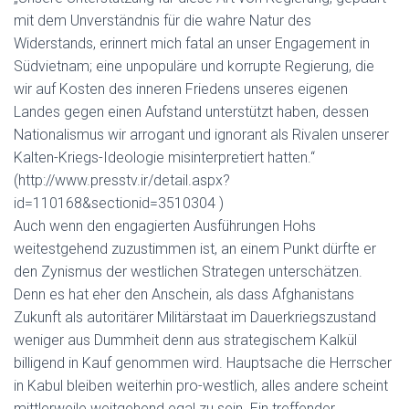
mit dem Unverständnis für die wahre Natur des
Widerstands, erinnert mich fatal an unser Engagement in
Südvietnam; eine unpopuläre und korrupte Regierung, die
wir auf Kosten des inneren Friedens unseres eigenen
Landes gegen einen Aufstand unterstützt haben, dessen
Nationalismus wir arrogant und ignorant als Rivalen unserer
Kalten-Kriegs-Ideologie misinterpretiert hatten.“
(http://www.presstv.ir/detail.aspx?
id=110168&sectionid=3510304 )
Auch wenn den engagierten Ausführungen Hohs
weitestgehend zuzustimmen ist, an einem Punkt dürfte er
den Zynismus der westlichen Strategen unterschätzen.
Denn es hat eher den Anschein, als dass Afghanistans
Zukunft als autoritärer Militärstaat im Dauerkriegszustand
weniger aus Dummheit denn aus strategischem Kalkül
billigend in Kauf genommen wird. Hauptsache die Herrscher
in Kabul bleiben weiterhin pro-westlich, alles andere scheint
mittlerweile weitgehend egal zu sein. Ein treffender