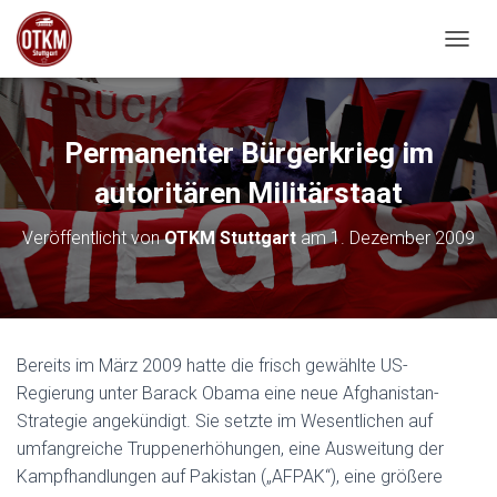
NAVIG
Permanenter Bürgerkrieg im
autoritären Militärstaat
Veröffentlicht von
OTKM Stuttgart
am
1. Dezember 2009
Bereits im März 2009 hatte die frisch gewählte US-
Regierung unter Barack Obama eine neue Afghanistan-
Strategie angekündigt. Sie setzte im Wesentlichen auf
umfangreiche Truppenerhöhungen, eine Ausweitung der
Kampfhandlungen auf Pakistan („AFPAK“), eine größere