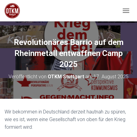
NAVIG
Revolutionäres Barrio auf dem
Rheinmetall entwaffnen Camp
2025
Veröffentlicht von
OTKM Stuttgart
am
17. August 2025
Wir bekommen in Deutschland derzeit hautnah zu spüren,
wie es ist, wenn eine Gesellschaft von oben für den Krieg
formiert wird: