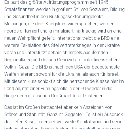
Es läuft das größte Aufrüstungsprogramm seit 1945,
Staatsfinanzen werden in großem Stil von Sozialem, Bildung
und Gesundheit in den Rüstungssektor umgelenkt;
Meinungen, die dem Kriegskurs widersprechen, werden
rigoros diffamiert und kriminalisiert; hartnäckig wird an einer
neuen Wehrpflicht gefeilt. International treibt die BRD eine
weitere Eskalation des Stellvertreterkrieges in der Ukraine
voran und unterstützt beharrlich Israels ausufernden
Regionalkrieg und dessen Genozid am palästinensischen
Volk in Gaza. Die BRD ist nach den USA der bedeutendste
Waffenlieferant sowohl für die Ukraine, als auch für Israel.
Mit diesem Kurs schickt sich die herrschende Klasse hier im
Land an, mit einer Führungsrolle in der EU wieder in die
Riege der militärischen Großmächte aufzusteigen.
Das ist im Großen betrachtet aber kein Anzeichen von
Stärke und Stabilität. Ganz im Gegenteil: Es ist ein Ausdruck
der tiefen Krise, in der der weltweite Kapitalismus und seine
bislang stärksten Player stecken. So bröckelt gerade nicht