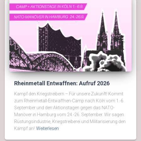
Rheinmetall Entwaffnen: Aufruf 2026
Kampf den Kriegstreibern – Für unsere Zukunft! Kommt
zum Rheinmetall-Entwaffnen-Camp nach Köln vom 1.-6.
September und den Aktionstagen gegen das NATO-
Manöver in Hamburg vom 24.-26. September. Wir sagen
Rüstungsindustrie, Kriegstreiberei und Militarisierung den
Kampf an!
Weiterlesen