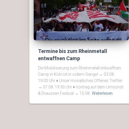
Termine bis zum Rheinmetall
entwaffnen Camp
Die Mobilisierung zum Rheinmetall entwaffnen
Camp in Köln ist in vollem Gange! → 03.08.
19:00 Uhr ♦ Unser monatliches Offenes Treffen
→ 07.08. 19:30 Uhr ♦ Vortrag auf dem Umsonst
& Draussen Festival → 15.08.
Weiterlesen