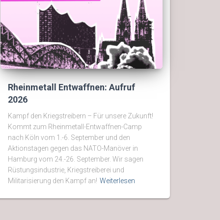
Rheinmetall Entwaffnen: Aufruf
2026
Kampf den Kriegstreibern – Für unsere Zukunft!
Kommt zum Rheinmetall-Entwaffnen-Camp
nach Köln vom 1.-6. September und den
Aktionstagen gegen das NATO-Manöver in
Hamburg vom 24.-26. September. Wir sagen
Rüstungsindustrie, Kriegstreiberei und
Militarisierung den Kampf an!
Weiterlesen