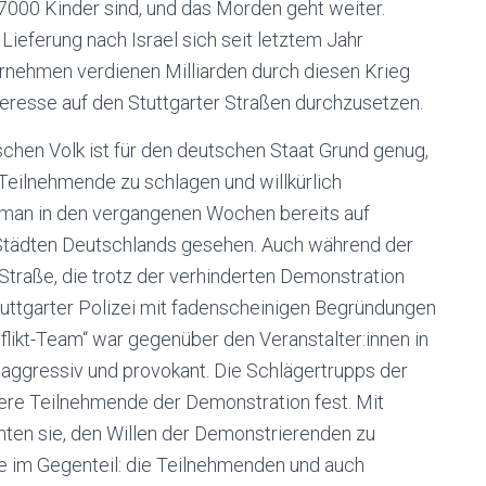
 7000 Kinder sind, und das Morden geht weiter.
ieferung nach Israel sich seit letztem Jahr
nehmen verdienen Milliarden durch diesen Krieg
teresse auf den Stuttgarter Straßen durchzusetzen.
ischen Volk ist für den deutschen Staat Grund genug,
 Teilnehmende zu schlagen und willkürlich
t man in den vergangenen Wochen bereits auf
 Städten Deutschlands gesehen. Auch während der
traße, die trotz der verhinderten Demonstration
uttgarter Polizei mit fadenscheinigen Begründungen
flikt-Team“ war gegenüber den Veranstalter:innen in
r aggressiv und provokant.
Die Sc
hlägertrupps der
ere Teilnehmende der Demonstration fest. Mit
chten sie, den Willen der Demonstrierenden zu
de im Gegenteil: die Teilnehmenden und auch