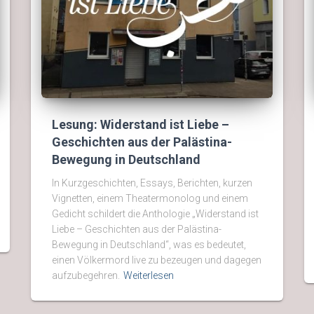
Lesung: Widerstand ist Liebe –
Geschichten aus der Palästina-
Bewegung in Deutschland
In Kurzgeschichten, Essays, Berichten, kurzen
Vignetten, einem Theatermonolog und einem
Gedicht schildert die Anthologie „Widerstand ist
Liebe – Geschichten aus der Palästina-
Bewegung in Deutschland“, was es bedeutet,
einen Völkermord live zu bezeugen und dagegen
aufzubegehren.
Weiterlesen