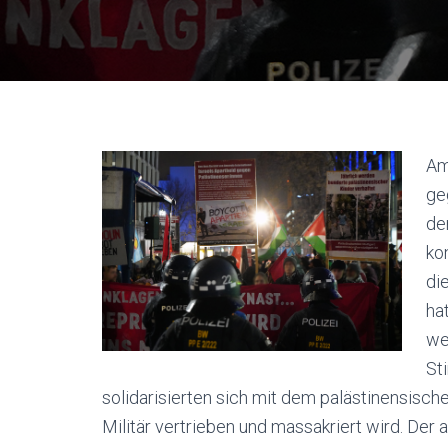
Am
ge
de
ko
di
ha
we
St
solidarisierten sich mit dem palästinensisch
Militär vertrieben und massakriert wird. Der