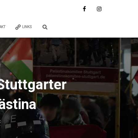
AKT
LINKS
Stuttgarter
ästina
3