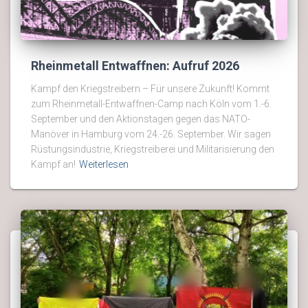
Rheinmetall Entwaffnen: Aufruf 2026
Kampf den Kriegstreibern – Für unsere Zukunft! Kommt
zum Rheinmetall-Entwaffnen-Camp nach Köln vom 1.-6.
September und den Aktionstagen gegen das NATO-
Manöver in Hamburg vom 24.-26. September. Wir sagen
Rüstungsindustrie, Kriegstreiberei und Militarisierung den
Kampf an!
Weiterlesen