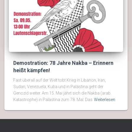
Demostration: 78 Jahre Nakba – Erinnern
heißt kämpfen!
Fast überall auf der Welt tobt Krieg in Libanon, Iran,
Sudan, Venezuela, Kuba und in Palästina geht der
Genozid weiter. Am 15. Mai jährt sich die Nakba (arab.
Katastrophe) in Palästina zum 78. Mal. Das
Weiterlesen