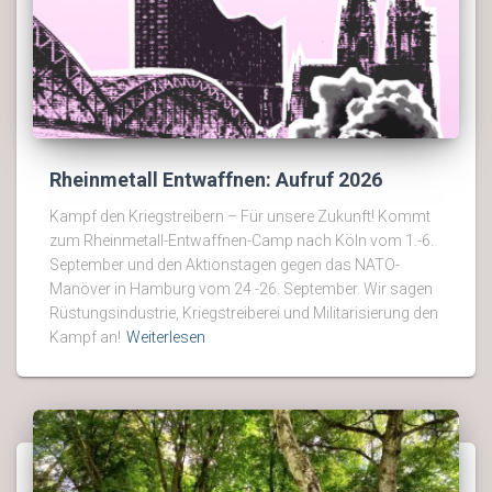
Rheinmetall Entwaffnen: Aufruf 2026
Kampf den Kriegstreibern – Für unsere Zukunft! Kommt
zum Rheinmetall-Entwaffnen-Camp nach Köln vom 1.-6.
September und den Aktionstagen gegen das NATO-
Manöver in Hamburg vom 24.-26. September. Wir sagen
Rüstungsindustrie, Kriegstreiberei und Militarisierung den
Kampf an!
Weiterlesen