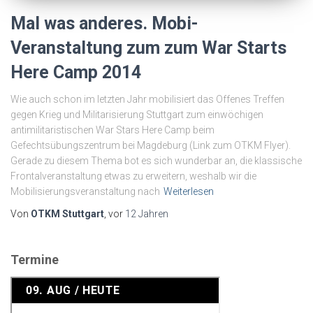
Mal was anderes. Mobi-
Veranstaltung zum zum War Starts
Here Camp 2014
Wie auch schon im letzten Jahr mobilisiert das Offenes Treffen
gegen Krieg und Militarisierung Stuttgart zum einwöchigen
antimilitaristischen War Stars Here Camp beim
Gefechtsübungszentrum bei Magdeburg (Link zum OTKM Flyer).
Gerade zu diesem Thema bot es sich wunderbar an, die klassische
Frontalveranstaltung etwas zu erweitern, weshalb wir die
Mobilisierungsveranstaltung nach
Weiterlesen
Von
OTKM Stuttgart
, vor
12 Jahren
Termine