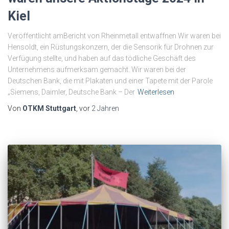
Kiel
Veröffentlicht amBericht von Rheinmetall entwaffnen Wir waren bei
Hensoldt, ein Rüstungskonzern, der die Sensorik für Drohnen zur
Verfügung stellte, und haben auf das tödliche Geschäft des
Unternehmens aufmerksam gemacht. Wir waren bei der
Deutschen Bank, die mit Plakaten und einer Tapete mit der Parole
„Siemens, Daimler, Deutsche Bank – Der
Weiterlesen
Von
OTKM Stuttgart
, vor
2 Jahren