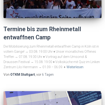
Termine bis zum Rheinmetall
entwaffnen Camp
Die Mobilisierung zum Rheinmetall entwaffnen Camp in Köln ist in
vollem Gange! → 03.08. 19:00 Uhr ♦ Unser monatliches Offenes
Treffen → 07.08. 19:30 Uhr ♦ Vortrag auf dem Umsonst &
Draussen Festival → 15.08. 19:00 ♦ Volksküche mit Quiz im Linken
Zentrum Lilo Herrmann → 01.09 – 06.09. ♦
Weiterlesen
Von
OTKM Stuttgart
, vor
6 Tagen