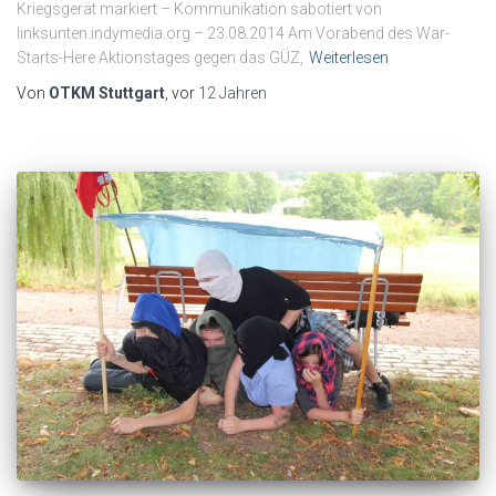
Kriegsgerät markiert – Kommunikation sabotiert von
linksunten.indymedia.org – 23.08.2014 Am Vorabend des War-
Starts-Here Aktionstages gegen das GÜZ,
Weiterlesen
Von
OTKM Stuttgart
, vor
12 Jahren