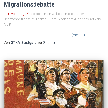
Migrationsdebatte
Im
revolt magazine
erschien ein weiterer interessanter
Debattenbeitrag zum Thema Flucht. Nach dem Autor des Artikels
Alp K
ayserilioğlu dürfen wir uns als Linke nicht in einem
Humanismus verlieren, sondern müssen den Diskurs im Kontext
von Kapitalismus und Imperialismus sehen.
(mehr …)
Von
OTKM Stuttgart
, vor
8 Jahren