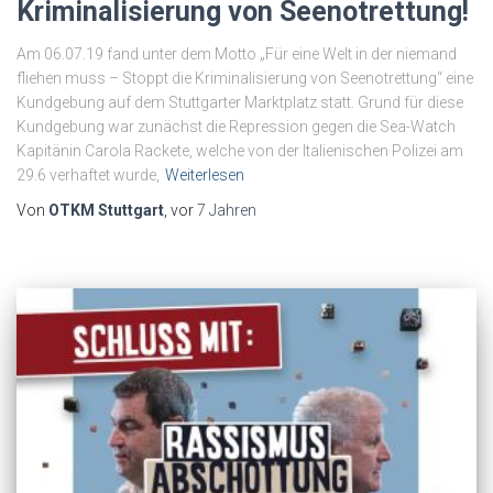
Kriminalisierung von Seenotrettung!
Am 06.07.19 fand unter dem Motto „Für eine Welt in der niemand
fliehen muss – Stoppt die Kriminalisierung von Seenotrettung“ eine
Kundgebung auf dem Stuttgarter Marktplatz statt. Grund für diese
Kundgebung war zunächst die Repression gegen die Sea-Watch
Kapitänin Carola Rackete, welche von der Italienischen Polizei am
29.6 verhaftet wurde,
Weiterlesen
Von
OTKM Stuttgart
, vor
7 Jahren