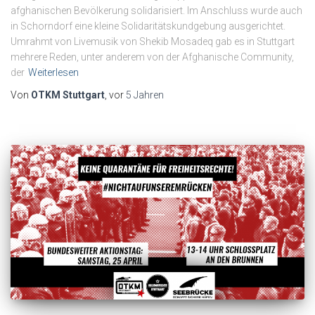
afghanischen Bevölkerung solidarisiert. Im Anschluss wurde auch
in Schorndorf eine kleine Solidaritätskundgebung ausgerichtet.
Umrahmt von Livemusik von Shekib Mosadeq gab es in Stuttgart
mehrere Reden, unter anderem von der Afghanische Community,
der
Weiterlesen
Von
OTKM Stuttgart
, vor
5 Jahren