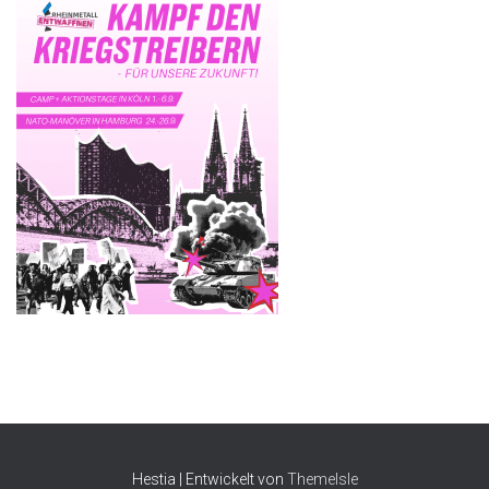
Hestia | Entwickelt von
ThemeIsle