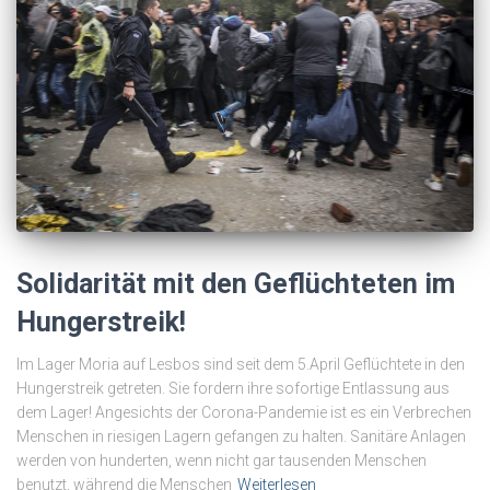
Solidarität mit den Geflüchteten im
Hungerstreik!
Im Lager Moria auf Lesbos sind seit dem 5.April Geflüchtete in den
Hungerstreik getreten. Sie fordern ihre sofortige Entlassung aus
dem Lager! Angesichts der Corona-Pandemie ist es ein Verbrechen
Menschen in riesigen Lagern gefangen zu halten. Sanitäre Anlagen
werden von hunderten, wenn nicht gar tausenden Menschen
benutzt, während die Menschen
Weiterlesen