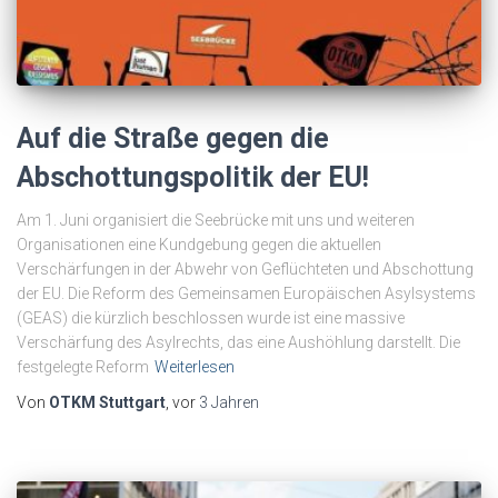
Auf die Straße gegen die
Abschottungspolitik der EU!
Am 1. Juni organisiert die Seebrücke mit uns und weiteren
Organisationen eine Kundgebung gegen die aktuellen
Verschärfungen in der Abwehr von Geflüchteten und Abschottung
der EU. Die Reform des Gemeinsamen Europäischen Asylsystems
(GEAS) die kürzlich beschlossen wurde ist eine massive
Verschärfung des Asylrechts, das eine Aushöhlung darstellt. Die
festgelegte Reform
Weiterlesen
Von
OTKM Stuttgart
, vor
3 Jahren