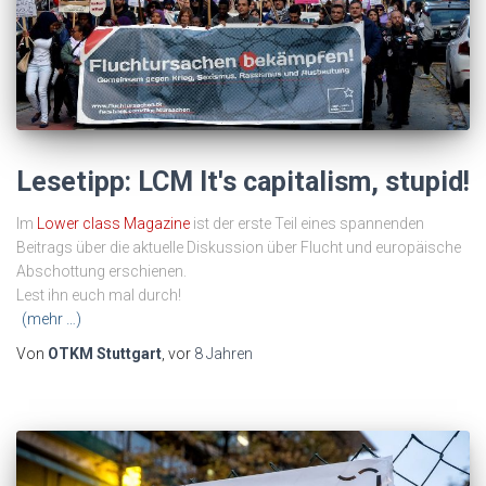
Lesetipp: LCM It's capitalism, stupid!
Im
Lower class Magazine
ist der erste Teil eines spannenden
Beitrags über die aktuelle Diskussion über Flucht und europäische
Abschottung erschienen.
Lest ihn euch mal durch!
(mehr …)
Von
OTKM Stuttgart
, vor
8 Jahren