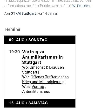
mit blutbespritzten „Leichentüchern“ bedeckt direkt vor dem
„Informationstruck“ der Bundeswehr auf den
Weiterlesen
Von
OTKM Stuttgart
, vor
14 Jahren
Termine