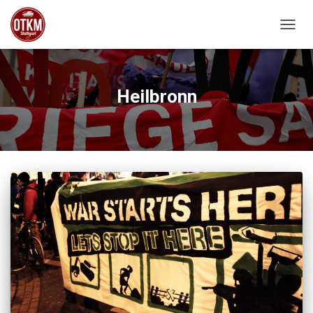
NAVIG
Heilbronn