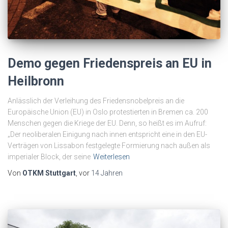
Demo gegen Friedenspreis an EU in
Heilbronn
Anlässlich der Verleihung des Friedensnobelpreis an die
Europäische Union (EU) in Oslo protestierten in Bremen ca. 200
Menschen gegen die Kriege der EU. Denn, so heißt es im Aufruf:
„Der neoliberalen Einigung nach innen entspricht eine in den EU-
Verträgen von Lissabon festgelegte Formierung nach außen als
imperialer Block, der seine
Weiterlesen
Von
OTKM Stuttgart
, vor
14 Jahren