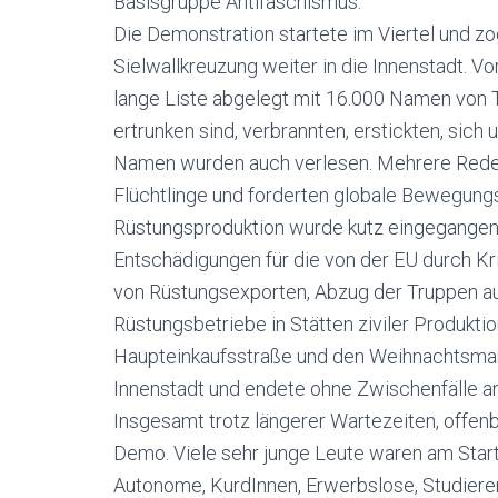
Basisgruppe Antifaschismus.
Die Demonstration startete im Viertel und z
Sielwallkreuzung weiter in die Innenstadt.
lange Liste abgelegt mit 16.000 Namen von 
ertrunken sind, verbrannten, erstickten, sic
Namen wurden auch verlesen. Mehrere Redeb
Flüchtlinge und forderten globale Bewegungsf
Rüstungsproduktion wurde kutz eingegangen
Entschädigungen für die von der EU durch K
von Rüstungsexporten, Abzug der Truppen a
Rüstungsbetriebe in Stätten ziviler Produkti
Haupteinkaufsstraße und den Weihnachtsmark
Innenstadt und endete ohne Zwischenfälle a
Insgesamt trotz längerer Wartezeiten, offen
Demo. Viele sehr junge Leute waren am Start
Autonome, KurdInnen, Erwerbslose, Studier