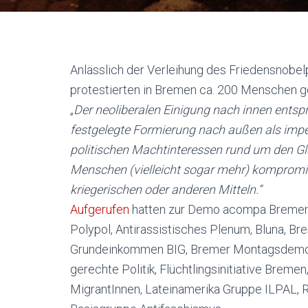
Anlässlich der Verleihung des Friedensnobelp
protestierten in Bremen ca. 200 Menschen geg
„
Der neoliberalen Einigung nach innen entspr
festgelegte Formierung nach außen als impe
politischen Machtinteressen rund um den Gl
Menschen (vielleicht sogar mehr) kompromi
kriegerischen oder anderen Mitteln.“
Aufgerufen
hatten zur Demo acompa Bremen, 
Polypol, Antirassistisches Plenum, Bluna, Br
Grundeinkommen BIG, Bremer Montagsdemo, E
gerechte Politik, Flüchtlingsinitiative Breme
MigrantInnen, Lateinamerika Gruppe ILPAL,