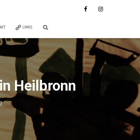
AKT
LINKS
in Heilbronn
2