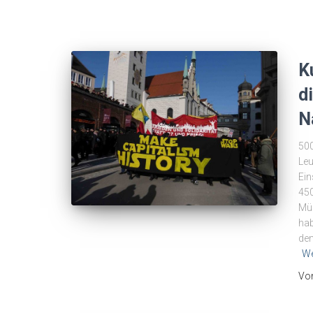
K
d
N
500
Leu
Ein
45
Mün
hab
dem
We
Vo