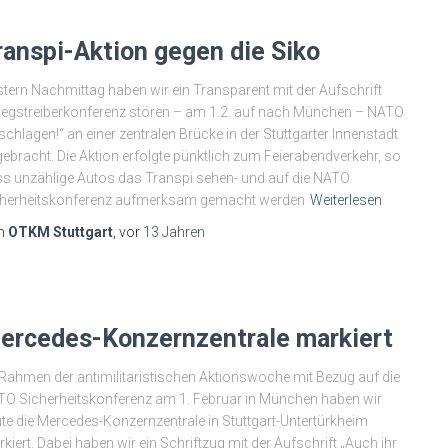
ranspi-Aktion gegen die Siko
tern Nachmittag haben wir ein Transparent mit der Aufschrift
iegstreiberkonferenz stören – am 1.2. auf nach München – NATO
schlagen!“ an einer zentralen Brücke in der Stuttgarter Innenstadt
ebracht. Die Aktion erfolgte pünktlich zum Feierabendverkehr, so
s unzählige Autos das Transpi sehen- und auf die NATO
cherheitskonferenz aufmerksam gemacht werden
Weiterlesen
n
OTKM Stuttgart
, vor
13 Jahren
ercedes-Konzernzentrale markiert
Rahmen der antimilitaristischen Aktionswoche mit Bezug auf die
O Sicherheitskonferenz am 1. Februar in München haben wir
te die Mercedes-Konzernzentrale in Stuttgart-Untertürkheim
kiert. Dabei haben wir ein Schriftzug mit der Aufschrift „Auch ihr