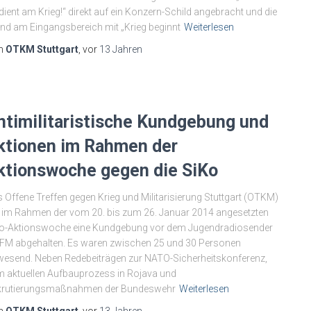
dient am Krieg!“ direkt auf ein Konzern-Schild angebracht und die
d am Eingangsbereich mit „Krieg beginnt
Weiterlesen
n
OTKM Stuttgart
, vor
13 Jahren
ntimilitaristische Kundgebung und
ktionen im Rahmen der
ktionswoche gegen die SiKo
 Offene Treffen gegen Krieg und Militarisierung Stuttgart (OTKM)
 im Rahmen der vom 20. bis zum 26. Januar 2014 angesetzten
ko-Aktionswoche eine Kundgebung vor dem Jugendradiosender
FM abgehalten. Es waren zwischen 25 und 30 Personen
esend. Neben Redebeiträgen zur NATO-Sicherheitskonferenz,
 aktuellen Aufbauprozess in Rojava und
krutierungsmaßnahmen der Bundeswehr
Weiterlesen