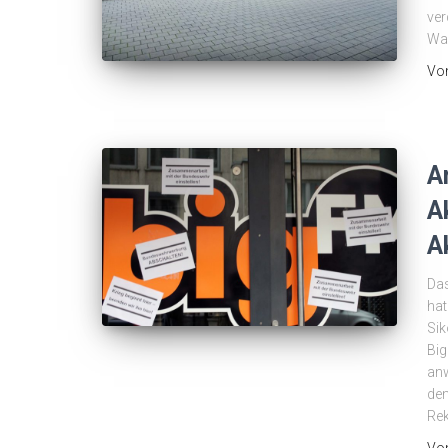
ver
Wan
Vo
A
A
A
Das
hat
Si
Big
anw
dem
Re