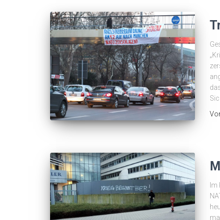
T
Ges
„Kr
zer
ang
das
Si
Vo
M
Im 
NAT
heu
mar