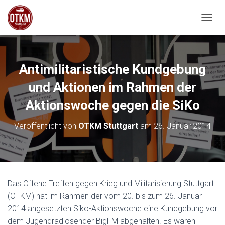
NAVIG
Antimilitaristische Kundgebung
und Aktionen im Rahmen der
Aktionswoche gegen die SiKo
Veröffentlicht von
OTKM Stuttgart
am
26. Januar 2014
Das Offene Treffen gegen Krieg und Militarisierung Stuttgart
(OTKM) hat im Rahmen der vom 20. bis zum 26. Januar
2014 angesetzten Siko-Aktionswoche eine Kundgebung vor
dem Jugendradiosender BigFM abgehalten. Es waren