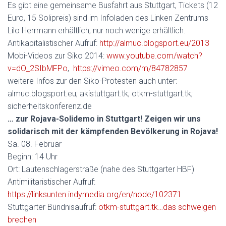
Es gibt eine gemeinsame Busfahrt aus Stuttgart, Tickets (12
Euro, 15 Solipreis) sind im Infoladen des Linken Zentrums
Lilo Herrmann erhältlich, nur noch wenige erhältlich.
Antikapitalistischer Aufruf:
http://almuc.blogsport.eu/2013
Mobi-Videos zur Siko 2014:
www.youtube.com/watch?
v=dO_2SIbMFPo
,
https://vimeo.com/m/84782857
weitere Infos zur den Siko-Protesten auch unter:
almuc.blogsport.eu; akistuttgart.tk; otkm-stuttgart.tk;
sicherheitskonferenz.de
… zur Rojava-Solidemo in Stuttgart! Zeigen wir uns
solidarisch mit der kämpfenden Bevölkerung in Rojava!
Sa. 08. Februar
Beginn: 14 Uhr
Ort: Lautenschlagerstraße (nahe des Stuttgarter HBF)
Antimilitaristischer Aufruf:
https://linksunten.indymedia.org/en/node/102371
Stuttgarter Bündnisaufruf:
otkm-stuttgart.tk…das schweigen
brechen