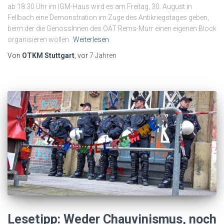
ab 18:30 Uhr im IGM-Haus wird es am Freitag, 30. August in
Fellbach eine Demonstration im Zuge des Antikriegstages geben,
beim der die GenossInnen des OAT Rems-Murr einen eigenen Block
organisieren wollen.
Weiterlesen
Von
OTKM Stuttgart
, vor
7 Jahren
Lesetipp: Weder Chauvinismus, noch