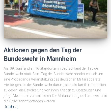
Aktionen gegen den Tag der
Bundeswehr in Mannheim
Am 09. Juni fand an 16 Standorten in Deutschland der Tag der
Bundeswehr statt. Beim Tag der Bundeswehr handelt es sich um
eine Propaganda Veranstaltung des deutschen Militärapparats.
Hierbei geht es der Bundeswehr darum, sich als familienfreundlich
zu geben, die Bevölkerung von ihren Kriegen zu überzeugen und
junge Menschen zu rekrutieren. Die Militarisierung soll also weiter in
die Gesellschaft getragen werden.
(mehr …)