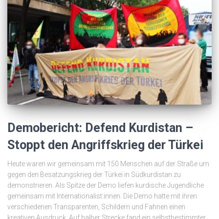
Demobericht: Defend Kurdistan –
Stoppt den Angriffskrieg der Türkei
Heute waren wir gemeinsam mit 150 Menschen auf der Straße um
gegen den Besatzungskrieg der Türkei in Südkurdistan zu
demonstrieren. Als Spitze der Demo liefen kurdische Jugendliche
gemeinsam mit Internationalist:innen. Die Demo hatte mit ihren
verschiedenen Transparenten, Schildern und Fahnen einen
kreativen Ausdruck. Auf halber Strecke fand ein selbstbestimmter