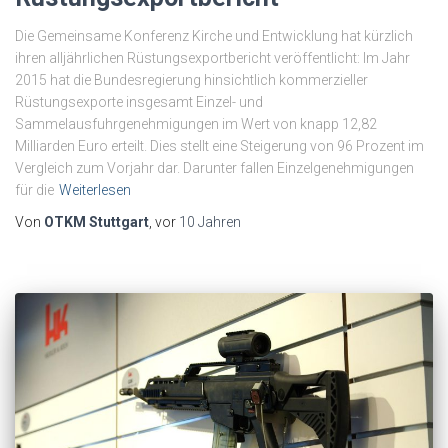
Die Gemeinsame Konferenz Kirche und Entwicklung hat kürzlich
ihren alljährlichen Rüstungsexportbericht veröffentlicht: Im Jahr
2015 hat die Bundesregierung hinsichtlich kommerzieller
Rüstungsexporte insgesamt Einzel- und
Sammelausfuhrgenehmigungen im Wert von knapp 12,82
Milliarden Euro erteilt. Dies stellt eine Steigerung von 96 Prozent im
Vergleich zum Vorjahr dar. Darunter fallen Einzelgenehmigungen
für die
Weiterlesen
Von
OTKM Stuttgart
, vor
10 Jahren