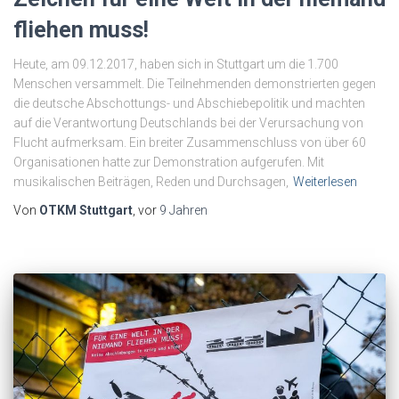
fliehen muss!
Heute, am 09.12.2017, haben sich in Stuttgart um die 1.700
Menschen versammelt. Die Teilnehmenden demonstrierten gegen
die deutsche Abschottungs- und Abschiebepolitik und machten
auf die Verantwortung Deutschlands bei der Verursachung von
Flucht aufmerksam. Ein breiter Zusammenschluss von über 60
Organisationen hatte zur Demonstration aufgerufen. Mit
musikalischen Beiträgen, Reden und Durchsagen,
Weiterlesen
Von
OTKM Stuttgart
, vor
9 Jahren