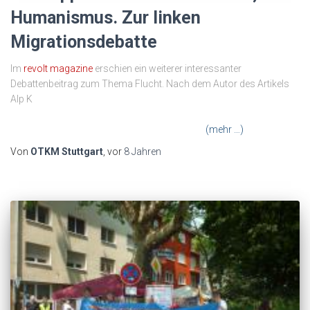
Humanismus. Zur linken
Migrationsdebatte
Im
revolt magazine
erschien ein weiterer interessanter
Debattenbeitrag zum Thema Flucht. Nach dem Autor des Artikels
Alp K
ayserilioğlu dürfen wir uns als Linke nicht in einem
Humanismus verlieren, sondern müssen den Diskurs im Kontext
von Kapitalismus und Imperialismus sehen.
(mehr …)
Von
OTKM Stuttgart
, vor
8 Jahren