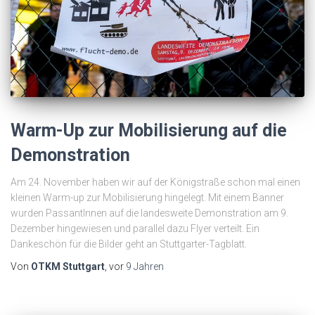
Warm-Up zur Mobilisierung auf die
Demonstration
Am 24. November haben wir auf der Königstraße schon mal einen
kleinen Warm-up zur Mobilisierung hingelegt. Mit einem Banner
wurden PassantInnen auf die landesweite Demonstration am 9.
Dezember hingewiesen und parallel dazu Flyer verteilt. Ein
Dankeschön für die Bilder geht an Stuttgarter-Tagblatt.
Von
OTKM Stuttgart
, vor
9 Jahren