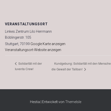
VERANSTALTUNGSORT
Linkes Zentrum Lilo Herrmann
Böblingerstr. 105
Stuttgart
,
70199
Google Karte anzeigen
Veranstaltungsort-Website anzeigen
Kundgebung: Solidarität mit den Mensche
Solidarität mit der
Iuventa Crew!
die Gewalt der Taliban!
Hestia | Entwickelt von
ThemeIsle