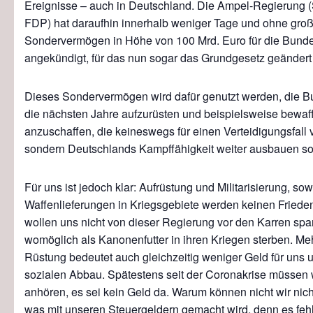
Ereignisse – auch in Deutschland. Die Ampel-Regierung 
FDP) hat daraufhin innerhalb weniger Tage und ohne groß
Sondervermögen in Höhe von 100 Mrd. Euro für die Bund
angekündigt, für das nun sogar das Grundgesetz geändert 
Dieses Sondervermögen wird dafür genutzt werden, die 
die nächsten Jahre aufzurüsten und beispielsweise bewa
anzuschaffen, die keineswegs für einen Verteidigungsfall
sondern Deutschlands Kampffähigkeit weiter ausbauen so
Für uns ist jedoch klar: Aufrüstung und Militarisierung, sow
Waffenlieferungen in Kriegsgebiete werden keinen Frieden
wollen uns nicht von dieser Regierung vor den Karren sp
womöglich als Kanonenfutter in ihren Kriegen sterben. Meh
Rüstung bedeutet auch gleichzeitig weniger Geld für uns 
sozialen Abbau. Spätestens seit der Coronakrise müssen w
anhören, es sei kein Geld da. Warum können nicht wir nic
was mit unseren Steuergeldern gemacht wird, denn es feh