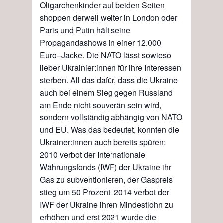
Oligarchenkinder auf beiden Seiten
shoppen derweil weiter in Lond
o
n oder
Paris und Putin hält seine
Propagandashows in einer 12.000
Euro
–
Jacke. Die NATO lässt sowieso
lieber Ukrainier:innen für ihre Interessen
sterben. All das dafür, dass die Ukraine
auch bei einem Sieg gegen Russland
am
E
nde nicht
s
ouverän sein wird,
sondern vollständig
abhängig
von NATO
und EU. Was das bedeutet
,
konnten die
Ukrainer:innen auch bereits spüren:
2010
v
erbot der
Internationale
Währungsfonds
(IWF)
der Ukraine ihr
Gas zu subventionieren, der Gaspreis
stieg um 50
Prozent.
2014
v
erbot der
IWF der Ukraine ihren Mindestlohn zu
erhöhen und erst 2021 wurde die