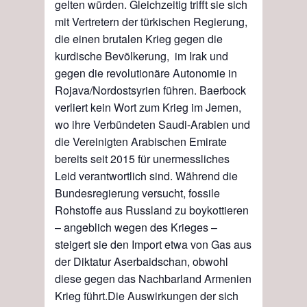
gelten würden. Gleichzeitig trifft sie sich
mit Vertretern der türkischen Regierung,
die einen brutalen Krieg gegen die
kurdische Bevölkerung
,
im Irak und
gegen die revolutionäre Autonomie
in
Rojava/
Nordostsyrien führen.
Baerbock
verliert kein Wort zum Krieg im Jemen,
wo
ihre
Verbündeten Saudi-Arabien und
die Vereinigten Arabischen Emirate
bereits seit 2015 für unermessliches
Leid verantwortlich sind. Während
die
Bundesregierung
versucht,
f
ossile
Rohstoffe aus Russland zu
boykottieren
– angeblich wegen des Krieges –
steigert
sie
den Import etwa von Gas aus
der Diktatur
Aserbaidschan, obwohl
diese gegen
das
Nachbarland Armenien
Krieg führt.
Die Auswirkungen der sich