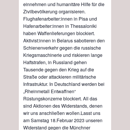
einnehmen und humanitäre Hilfe für die
Zivilbevölkerung organisieren.
Flughafenarbeiter:innen in Pisa und
Hafenarbeiter:innen in Thessaloniki
haben Waffenlieferung
en
blockiert.
Aktivist:innen in Belarus sabotieren den
Schienenverkehr gegen die russische
Kriegsmaschinerie und riskieren lange
Haftstrafen, in Russland ge
h
en
T
ausende gegen den Krieg auf die
Straße oder attackieren militärische
Infrastruktur. In Deutschland werden bei
„Rheinmetall Entwaffnen“
Rüstungskonzerne blockiert. All das
sind
Aktionen
d
es Widerstands, denen
wir uns anschließen wollen.
Lasst uns
am Samstag 18.Februar 2023 unseren
Widerstand gegen die Münchner