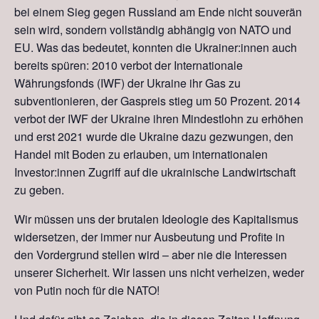
bei einem Sieg gegen Russland am
E
nde nicht
s
ouverän
sein wird, sondern vollständig
abhängig
von NATO und
EU. Was das bedeutet
,
konnten die Ukrainer:innen auch
bereits spüren: 2010
v
erbot der
Internationale
Währungsfonds
(IWF)
der Ukraine ihr Gas zu
subventionieren, der Gaspreis stieg um 50
Prozent.
2014
v
erbot der IWF der Ukraine ihren Mindestlohn zu erhöhen
und erst 2021 wurde die Ukraine dazu gezwungen, den
Handel mit Boden zu erlauben, um
internationalen
Investor:innen Zugriff auf die ukrainische Landwirtschaft
zu geben.
Wir müssen uns der brutalen
I
deologie des Kapitalismus
widersetzen,
der immer nur Ausbeutung und Profite in
den Vordergrund stellen wird – aber
nie die Interessen
unserer Sicherheit. Wir lassen uns nicht verheizen, weder
von Putin noch für die NATO
!