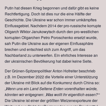
Putin hat diesen Krieg begonnen und dafür gibt es keine
Rechtfertigung. Doch ist dies nur die eine Hälfte der
Geschichte. Die Ukraine war schon immer umkämpftes
Einflussgebiet. Nachdem 2014 der pro-russische korrupte
Oligarch Wiktor Janukowytsch
durch den pro-westlichen
korrupten Oligarchen Petro Poroschenko ersetzt wurde,
sah Putin die Ukraine aus der eigenen Einflussphäre
brechen und entschied sich zum Angriff, um das
Nachbarland zu unterwerfen. Ein ehrliches Interesse an
der ukrainischen Bevölkerung hat dabei keine Seite.
Der Grünen-Spitzenpolitiker Anton Hofreiter beschrieb
z.B. im Dezember 2022 die Vorteile einer Unterstützung
der Ukraine mit Blick auf die Konkurrenz durch China so:
„
Wenn uns ein Land Seltene Erden vorenthalten würde,
könnten wir entgegnen: ‚Was wollt ihr eigentlich essen?‘
“
Die Ukraine ist einer der größten Weizenexporteure der