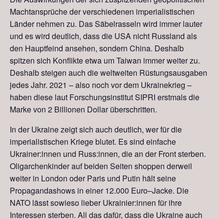
Machtansprüche der verschiedenen imperialistischen
Länder nehmen zu. Das Säbelrasseln wird immer lauter
und es wird deutlich, dass die USA nicht Russland als
den Hauptfeind ansehen, sondern China. Deshalb
spitzen sich Konflikte etwa um Taiwan immer weiter zu.
Deshalb steigen auch die weltweiten Rüstungsausgaben
jedes Jahr. 2021 – also noch vor dem Ukrainekrieg –
haben
diese
laut Forschungsinstitut SIPRI erstmals die
Marke von 2 Billionen Dollar überschritten.
In der Ukraine zeigt sich auch deutlich, wer für die
imperialistischen Kriege blutet. Es sind einfache
Uk
r
ainer:innen und Russ:innen, die an der Front sterben.
Oligarchenkinder auf beiden Seiten shoppen derweil
weiter in Lond
o
n oder Paris und Putin hält seine
Propagandashows in einer 12.000 Euro
–
Jacke. Die
NATO lässt sowieso lieber Ukrainier:innen für ihre
Interessen sterben. All das dafür, dass die Ukraine auch