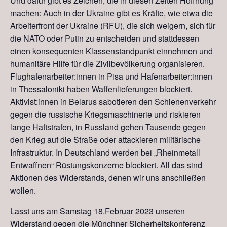
Und dafür gibt es Zeichen
,
die in diesen Zeiten Hoffnung
machen:
Auch in der Ukraine gibt es Kräfte, wie etwa die
Arbeiterfront der Ukraine (RFU), die sich weigern, sich für
die NATO oder Putin zu entscheiden und stattdessen
einen konsequenten Klassenstandpunkt einnehmen und
humanitäre Hilfe für die Zivilbevölkerung organisieren.
Flughafenarbeiter:innen in Pisa und Hafenarbeiter:innen
in Thessaloniki haben Waffenlieferung
en
blockiert.
Aktivist:innen in Belarus sabotieren den Schienenverkehr
gegen die russische Kriegsmaschinerie und riskieren
lange Haftstrafen, in Russland ge
h
en
T
ausende gegen
den Krieg auf die Straße oder attackieren militärische
Infrastruktur. In Deutschland werden bei „Rheinmetall
Entwaffnen“ Rüstungskonzerne blockiert. All das sind
Aktionen
d
es Widerstands, denen wir uns anschließen
wollen.
Lasst uns am Samstag 18.Februar 2023 unseren
Widerstand gegen die Münchner Sicherheitskonferenz