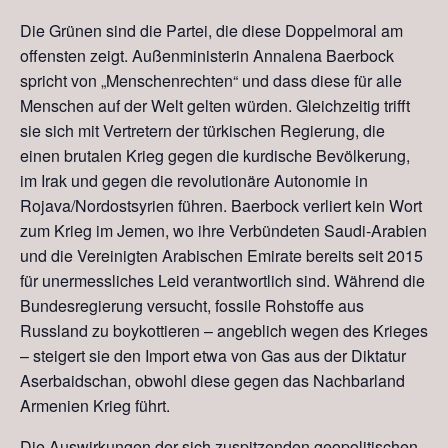
Die Grünen sind die Partei, die diese Doppelmoral am
offensten zeigt. Außenministerin Annalena B
ae
rbock
spricht von „Menschenrechten“ und dass diese für alle
Menschen auf der Welt gelten würden. Gleichzeitig trifft
sie sich mit Vertretern der türkischen Regierung, die
einen brutalen Krieg gegen die kurdische Bevölkerung
,
im Irak und
gegen die revolutionäre Autonomie
in
Rojava/
Nordostsyrien führen.
Baerbock
verliert kein Wort
zum Krieg im Jemen, wo
ihre
Verbündeten Saudi-Arabien
und die Vereinigten Arabischen Emirate bereits seit 2015
für unermessliches Leid verantwortlich sind. Während
die
Bundesregierung
versucht,
f
ossile Rohstoffe aus
Russland zu
boykottieren
– angeblich wegen des Krieges
– steigert
sie
den Import etwa von Gas aus
der Diktatur
Aserbaidschan, obwohl diese gegen
das
Nachbarland
Armenien Krieg führt.
Die Auswirkungen der sich zuspitzenden geopolitischen