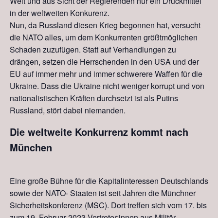
Welt und aus Sicht der Regierenden nur ein Druckmittel
in der weltweiten Konkurenz.
Nun, da Russland diesen Krieg begonnen hat, versucht
die NATO alles, um dem Konkur
r
enten größtmöglichen
Schaden zuzufügen. Statt auf Verhandlungen zu
drängen
,
setzen die Herrschenden in den USA
und
der
EU auf immer mehr und immer schwerere Waffen für die
Ukraine. Dass die Ukraine nicht weniger korrupt und von
nationalistischen Kräften durchsetzt ist als Putins
Russland
,
stört dabei niemanden.
Die weltweite Konkur
r
enz kommt nach
München
Eine große Bühne
für die
Kapitalinteressen
Deutschlands
sowie der NATO- Staaten ist seit Jahren die Münchner
Sicherheitskonferenz (MSC). Dort treffen sich vom 17. bis
zum 19. Februar 2023 Vertreter:innen aus Militär,