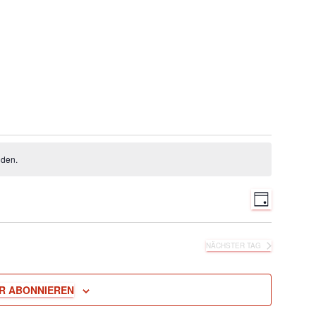
nden.
V
A
T
A
G
e
n
NÄCHSTER TAG
r
s
R ABONNIEREN
a