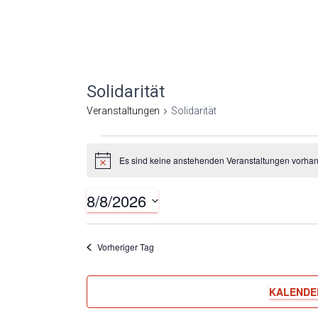
Solidarität
Veranstaltungen
Solidarität
Veranstaltungen
Es sind keine anstehenden Veranstaltungen vorha
H
i
n
für
8/8/2026
w
e
D
i
August
s
a
Vorheriger Tag
t
8,
u
KALENDE
m