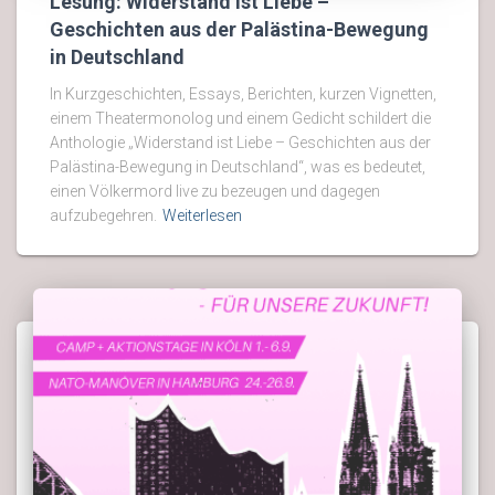
Lesung: Widerstand ist Liebe –
Geschichten aus der Palästina-Bewegung
in Deutschland
In Kurzgeschichten, Essays, Berichten, kurzen Vignetten,
einem Theatermonolog und einem Gedicht schildert die
Anthologie „Widerstand ist Liebe – Geschichten aus der
Palästina-Bewegung in Deutschland“, was es bedeutet,
einen Völkermord live zu bezeugen und dagegen
aufzubegehren.
Weiterlesen