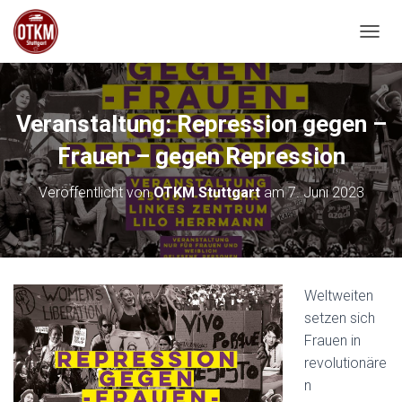
NAVIG
Veranstaltung: Repression gegen –
Frauen – gegen Repression
Veröffentlicht von
OTKM Stuttgart
am
7. Juni 2023
Weltweiten
setzen sich
Frauen in
revolutionäre
n