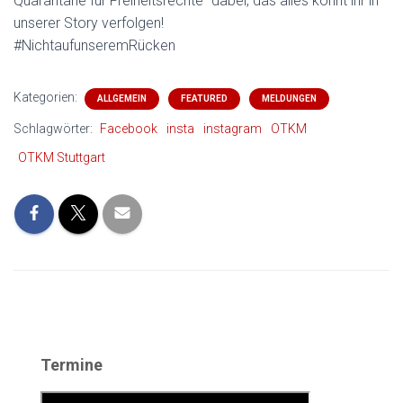
Quarantäne für Freiheitsrechte“ dabei, das alles könnt ihr in
unserer Story verfolgen!
#NichtaufunseremRücken
Kategorien:
ALLGEMEIN
FEATURED
MELDUNGEN
Schlagwörter:
Facebook
insta
instagram
OTKM
OTKM Stuttgart
Termine