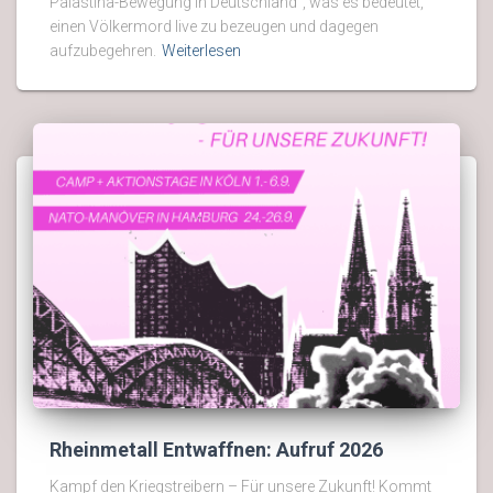
Palästina-Bewegung in Deutschland“, was es bedeutet,
einen Völkermord live zu bezeugen und dagegen
aufzubegehren.
Weiterlesen
Rheinmetall Entwaffnen: Aufruf 2026
Kampf den Kriegstreibern – Für unsere Zukunft! Kommt