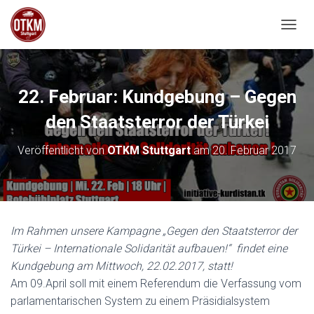
NAVIG
22. Februar: Kundgebung – Gegen
den Staatsterror der Türkei
Veröffentlicht von
OTKM Stuttgart
am
20. Februar 2017
Im Rahmen unsere Kampagne „Gegen den Staatsterror der
Türkei – Internationale Solidarität aufbauen!“ findet eine
Kundgebung am Mittwoch, 22.02.2017, statt!
Am 09.April soll mit einem Referendum die Verfassung vom
parlamentarischen System zu einem Präsidialsystem