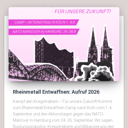
Rheinmetall Entwaffnen: Aufruf 2026
Kampf den Kriegstreibern – Für unsere Zukunft! Kommt
zum Rheinmetall-Entwaffnen-Camp nach Köln vom 1.-6.
September und den Aktionstagen gegen das NATO-
Manöver in Hamburg vom 24.-26. September. Wir sagen
Rüstungsindustrie, Kriegstreiberei und Militarisierung den