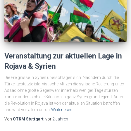
Veranstaltung zur aktuellen Lage in
Rojava & Syrien
Die Ereignisse in Syrien überschlagen sich. Nachdem durch die
Türkei gestützte islamistische Milizen die syrische Regierung unter
Assad ohne große Gegenwehr innerhalb weniger Tage stürzen
konnte ändert sich die Situation in ganz Syrien grundlegend. Auch
die Revolution in Rojava ist von der aktuellen Situation betroffen
und wird vor allem durch
Weiterlesen
Von
OTKM Stuttgart
, vor
2 Jahren