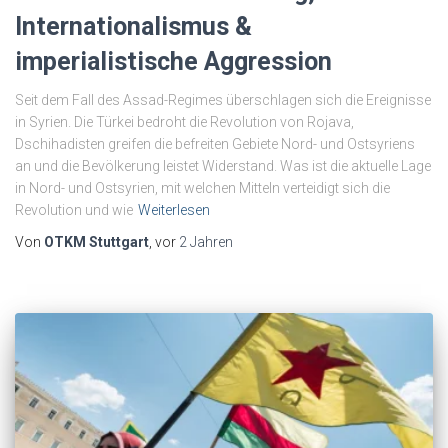
Internationalismus &
imperialistische Aggression
Seit dem Fall des Assad-Regimes überschlagen sich die Ereignisse
in Syrien. Die Türkei bedroht die Revolution von Rojava,
Dschihadisten greifen die befreiten Gebiete Nord- und Ostsyriens
an und die Bevölkerung leistet Widerstand. Was ist die aktuelle Lage
in Nord- und Ostsyrien, mit welchen Mitteln verteidigt sich die
Revolution und wie
Weiterlesen
Von
OTKM Stuttgart
, vor
2 Jahren