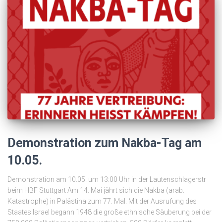
Demonstration zum Nakba-Tag am
10.05.
Demonstration am 10.05. um 13:00 Uhr in der Lautenschlagerstr
beim HBF Stuttgart Am 14. Mai jährt sich die Nakba (arab.
Katastrophe) in Palästina zum 77. Mal. Mit der Ausrufung des
Staates Israel begann 1948 die große ethnische Säuberung bei der