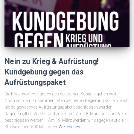
Nein zu Krieg & Aufrüstung!
Kundgebung gegen das
Aufrüstungspaket
Die Kriegsvorbereitungen des deutschen Kapitals gehen weiter.
Noch vor dem Zusammentreten der neuen Regierung soll ein noch
nie da gewesenes Aufrüstungspaket beschlossen werden.
Dagegen gilt es Widerstand zu leisten! Am 18. März soll das Paket
beschlossen werden – Am 19. März werden wir dagegen auf die
Straße gehen! 500 Milliarden
Weiterlesen