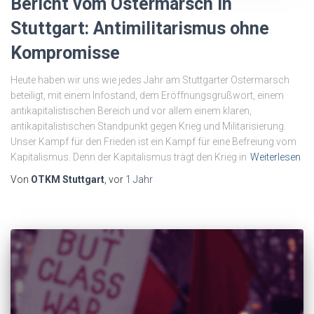
Bericht vom Ostermarsch in
Stuttgart: Antimilitarismus ohne
Kompromisse
Heute haben wir uns wie jedes Jahr am Stuttgarter Ostermarsch
beteiligt, mit einem Infostand, dem Eröffnungsgrußwort, einem
antikapitalistischen Bereich und vor allem einem klaren,
antikapitalistischen Standpunkt gegen Krieg und Militarisierung.
Unser Kampf für den Frieden ist ein Kampf für eine Befreiung vom
Kapitalismus. Denn der Kapitalismus trägt den Krieg in
Weiterlesen
Von
OTKM Stuttgart
, vor
1 Jahr