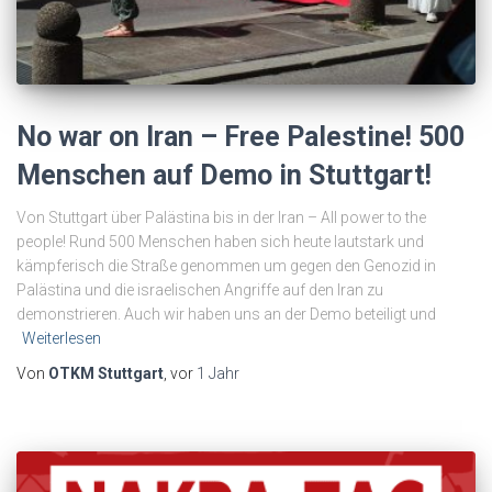
No war on Iran – Free Palestine! 500
Menschen auf Demo in Stuttgart!
Von Stuttgart über Palästina bis in der Iran – All power to the
people! Rund 500 Menschen haben sich heute lautstark und
kämpferisch die Straße genommen um gegen den Genozid in
Palästina und die israelischen Angriffe auf den Iran zu
demonstrieren. Auch wir haben uns an der Demo beteiligt und
Weiterlesen
Von
OTKM Stuttgart
, vor
1 Jahr