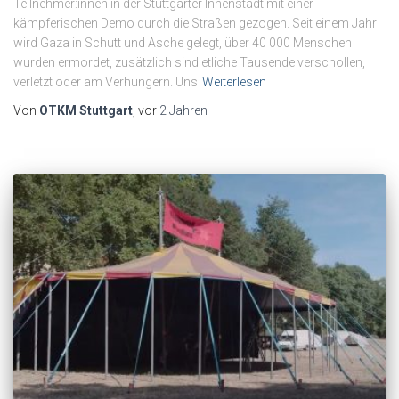
Teilnehmer:innen in der Stuttgarter Innenstadt mit einer
kämpferischen Demo durch die Straßen gezogen. Seit einem Jahr
wird Gaza in Schutt und Asche gelegt, über 40 000 Menschen
wurden ermordet, zusätzlich sind etliche Tausende verschollen,
verletzt oder am Verhungern. Uns
Weiterlesen
Von
OTKM Stuttgart
, vor
2 Jahren