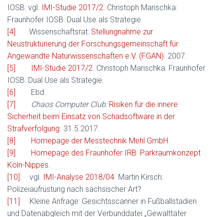
IOSB: vgl.
IMI-Studie 2017/2
. Christoph Marischka:
Fraunhofer IOSB: Dual Use als Strategie.
[4]
Wissenschaftsrat:
Stellungnahme zur
Neustrukturierung der Forschungsgemeinschaft für
Angewandte Naturwissenschaften e.V. (FGAN)
. 2007.
[5]
IMI-Studie 2017/2
. Christoph Marischka: Fraunhofer
IOSB: Dual Use als Strategie.
[6]
Ebd.
[7]
Chaos Computer Club:
Risiken für die innere
Sicherheit beim Einsatz von Schadsoftware in der
Strafverfolgung
. 31.5.2017.
[8]
Homepage der Messtechnik Mehl GmbH
.
[9]
Homepage des Fraunhofer IRB:
Parkraumkonzept
Köln-Nippes.
[10]
vgl.
IMI-Analyse 2018/04
. Martin Kirsch:
Polizeiaufrüstung nach sächsischer Art?
[11]
Kleine Anfrage: Gesichtsscanner in Fußballstadien
und Datenabgleich mit der Verbunddatei „Gewalttäter