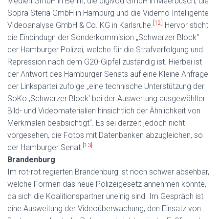
Medien GmbH in Berlin, die digivod GmbH in Meerbusch, die
Sopra Steria GmbH in Hamburg und die Videmo Intelligente
[12]
Videoanalyse GmbH & Co. KG in Karlsruhe.
Hervor sticht
die Einbindugn der Sonderkommision „Schwarzer Block“
der Hamburger Polizei, welche für die Strafverfolgung und
Repression nach dem G20-Gipfel zuständig ist. Hierbei ist
der Antwort des Hamburger Senats auf eine Kleine Anfrage
der Linkspartei zufolge „eine technische Unterstützung der
SoKo ‚Schwarzer Block‘ bei der Auswertung ausgewählter
Bild- und Videomaterialien hinsichtlich der Ähnlichkeit von
Merkmalen beabsichtigt“. Es sei derzeit jedoch nicht
vorgesehen, die Fotos mit Datenbanken abzugleichen, so
[13]
der Hamburger Senat.
Brandenburg
Im rot-rot regierten Brandenburg ist noch schwer absehbar,
welche Formen das neue Polizeigesetz annehmen könnte,
da sich die Koalitionspartner uneinig sind. Im Gespräch ist
eine Ausweitung der Videoüberwachung, den Einsatz von