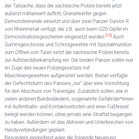
der Tatsache, dass die sächsische Polizei bereits jetzt
äußerst militarisiert auftritt, Granatwerfer gegen
Demonstrierende einsetzt und über zwei Panzer Survior R
von Rheinmetall verfügt, die z.B. auch beim G20-Gipfel im
[10]
Demonstrationsgeschehen eingesetzt wurden.
Auch
Gummigeschosse und Schrotgewehre mit Spezialmunition
zum Öffnen von Türen setzt die sächsische Polizei bereits
zur Aufstandsbekämpfung ein. Die beiden Panzer sollen nun
im Zuge des neuen Polizeigesetzes mit
Maschinengewehren aufgerüstet werden. Bisher verfügte
der Gefechtsturm des Panzers „nur“ über eine Vorrichtung
für den Abschuss von Tränengas. Zusätzlich sollen, wie in
vielen anderen Bundesländern, sogenannte Gefährder*innen
mit Aufenthalts- und Kontaktverboten und einer Fußfessel
belegt werden können, ohne jemals eine Straftat begangen
zu haben. Außerdem ist das Abhören und Unterbrechen von
Handyverbindungen geplant.
Besonders eingreifend wäre die folgende Neuerung: