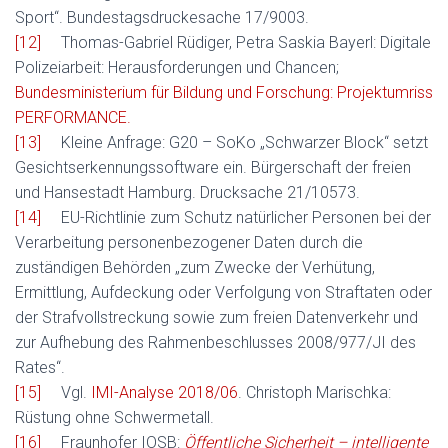
Sport“. Bundestagsdruckesache 17/9003.
[12]
Thomas-Gabriel Rüdiger, Petra Saskia Bayerl: Digitale
Polizeiarbeit: Herausforderungen und Chancen;
Bundesministerium für Bildung und Forschung: Projektumriss
PERFORMANCE.
[13]
Kleine Anfrage: G20 – SoKo „Schwarzer Block“ setzt
Gesichtserkennungssoftware ein. Bürgerschaft der freien
und Hansestadt Hamburg. Drucksache 21/10573.
[14]
EU-Richtlinie zum Schutz natürlicher Personen bei der
Verarbeitung personenbezogener Daten durch die
zuständigen Behörden „zum Zwecke der Verhütung,
Ermittlung, Aufdeckung oder Verfolgung von Straftaten oder
der Strafvollstreckung sowie zum freien Datenverkehr und
zur Aufhebung des Rahmenbeschlusses 2008/977/JI des
Rates“.
[15]
Vgl.
IMI-Analyse 2018/06
. Christoph Marischka:
Rüstung ohne Schwermetall.
[16]
Fraunhofer IOSB:
Öffentliche Sicherheit – intelligente