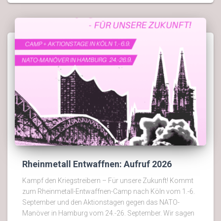
Rheinmetall Entwaffnen: Aufruf 2026
Kampf den Kriegstreibern – Für unsere Zukunft! Kommt
zum Rheinmetall-Entwaffnen-Camp nach Köln vom 1.-6.
September und den Aktionstagen gegen das NATO-
Manöver in Hamburg vom 24.-26. September. Wir sagen