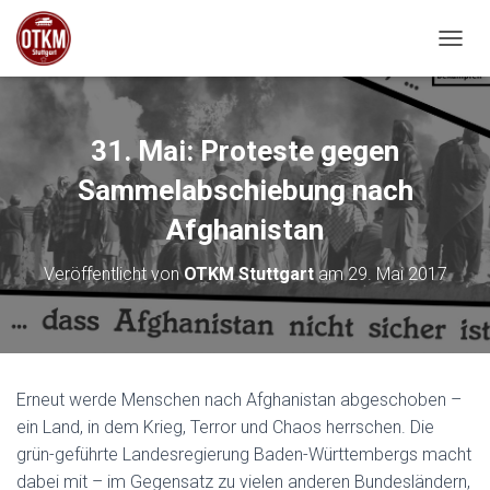
NAVIG
31. Mai: Proteste gegen
Sammelabschiebung nach
Afghanistan
Veröffentlicht von
OTKM Stuttgart
am
29. Mai 2017
Erneut werde Menschen nach Afghanistan abgeschoben –
ein Land, in dem Krieg, Terror und Chaos herrschen. Die
grün-geführte Landesregierung Baden-Württembergs macht
dabei mit – im Gegensatz zu vielen anderen Bundesländern,