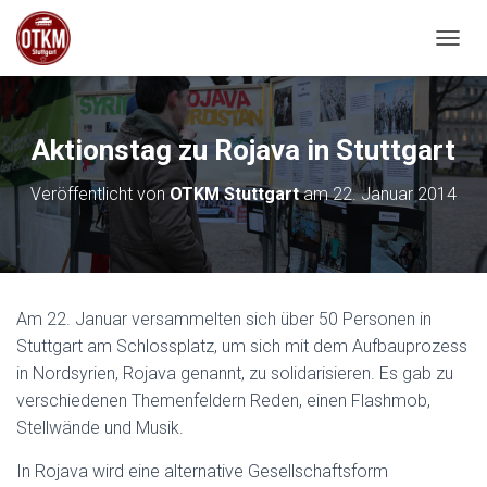
NAVIG
Aktionstag zu Rojava in Stuttgart
Veröffentlicht von
OTKM Stuttgart
am
22. Januar 2014
Am 22. Januar versammelten sich über 50 Personen in
Stuttgart am Schlossplatz, um sich mit dem Aufbauprozess
in Nordsyrien, Rojava genannt, zu solidarisieren. Es gab zu
verschiedenen Themenfeldern Reden, einen Flashmob,
Stellwände und Musik.
In Rojava wird eine alternative Gesellschaftsform