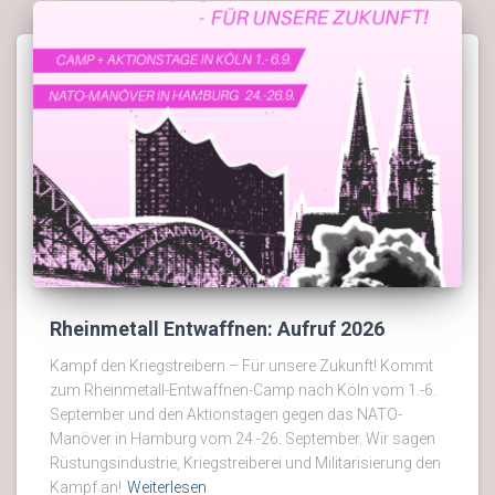
Rheinmetall Entwaffnen: Aufruf 2026
Kampf den Kriegstreibern – Für unsere Zukunft! Kommt
zum Rheinmetall-Entwaffnen-Camp nach Köln vom 1.-6.
September und den Aktionstagen gegen das NATO-
Manöver in Hamburg vom 24.-26. September. Wir sagen
Rüstungsindustrie, Kriegstreiberei und Militarisierung den
Kampf an!
Weiterlesen