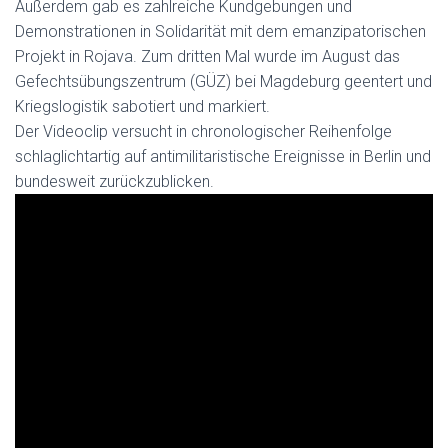
Außerdem gab es zahlreiche Kundgebungen und
Demonstrationen in Solidarität mit dem emanzipatorischen
Projekt in Rojava. Zum dritten Mal wurde im August das
Gefechtsübungszentrum (GÜZ) bei Magdeburg geentert und
Kriegslogistik sabotiert und markiert.
Der Videoclip versucht in chronologischer Reihenfolge
schlaglichtartig auf antimilitaristische Ereignisse in Berlin und
bundesweit zurückzublicken.