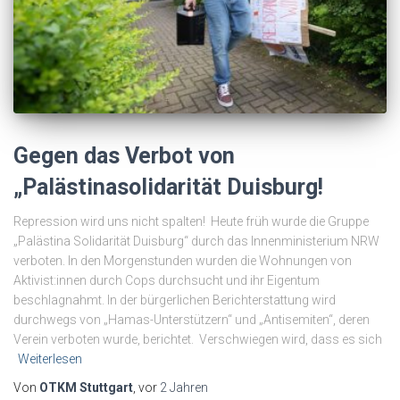
Gegen das Verbot von
„Palästinasolidarität Duisburg!
Repression wird uns nicht spalten! Heute früh wurde die Gruppe
„Palästina Solidarität Duisburg“ durch das Innenministerium NRW
verboten. In den Morgenstunden wurden die Wohnungen von
Aktivist:innen durch Cops durchsucht und ihr Eigentum
beschlagnahmt. In der bürgerlichen Berichterstattung wird
durchwegs von „Hamas-Unterstützern“ und „Antisemiten“, deren
Verein verboten wurde, berichtet. Verschwiegen wird, dass es sich
Weiterlesen
Von
OTKM Stuttgart
, vor
2 Jahren