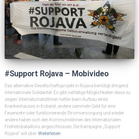
#Support Rojava – Mobivideo
Das alternative Gesellschaftsprojekt in Rojava benötigt dringend
internationale Solidarität. Es gibt vielfältige Möglichkeiten diese zu
zeigen: InternationalistInnen helfen beim Aufbau eines
Krankenhauses in Kobanĕ, andere sammeln Geld für eine
Feuerwehr oder funktionierende Stromversorgung und wieder
andere haben sich den KommunistInnen des Internationalen
Freiheitsbataillons angeschlossen. Die Kampagne „Support
Rojava“ will über
Weiterlesen