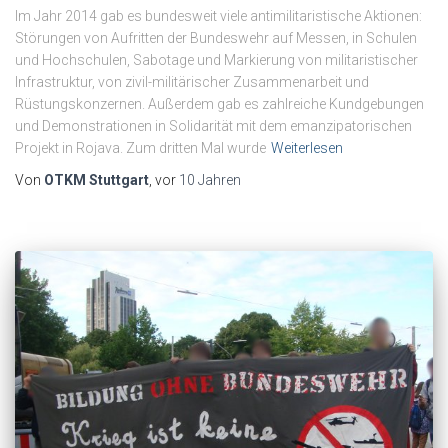
Im Jahr 2014 gab es bundesweit viele antimilitaristische Aktionen:
Störungen von Aufritten der Bundeswehr auf Messen, in Schulen
und Hochschulen, Sabotage und Markierung von militaristischer
Infrastruktur, von zivil-militärischer Zusammenarbeit und
Rüstungskonzernen. Außerdem gab es zahlreiche Kundgebungen
und Demonstrationen in Solidarität mit dem emanzipatorischen
Projekt in Rojava. Zum dritten Mal wurde
Weiterlesen
Von
OTKM Stuttgart
, vor
10 Jahren