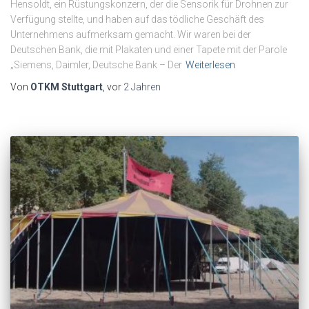
Hensoldt, ein Rüstungskonzern, der die Sensorik für Drohnen zur
Verfügung stellte, und haben auf das tödliche Geschäft des
Unternehmens aufmerksam gemacht. Wir waren bei der
Deutschen Bank, die mit Plakaten und einer Tapete mit der Parole
„Siemens, Daimler, Deutsche Bank – Der
Weiterlesen
Von
OTKM Stuttgart
, vor
2 Jahren