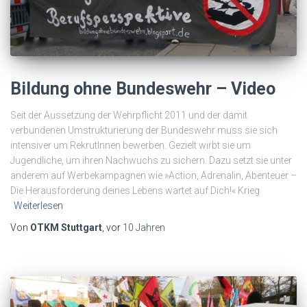
Bildung ohne Bundeswehr – Video
Seit der Aussetzung der Wehrpflicht 2011 und der damit
verbundenen Umstrukturierung der Bundeswehr muss sie sich
intensiver um RekrutInnen bewerben. Gezielt wirbt sie um
Jugendliche, um ihren Nachwuchs zu sichern. Dazu setzt sie unter
anderem auf Werbekampagnen wie »Action, Adrenalin, Abenteuer –
Die Herausforderung deines Lebens wartet auf Dich!« Krieg
Weiterlesen
Von
OTKM Stuttgart
, vor
10 Jahren