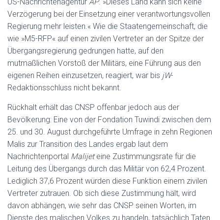
US-Nachrichtenagentur
AP
. »Dieses Land kann sich keine
Verzögerung bei der Einsetzung einer verantwortungsvollen
Regierung mehr leisten.« Wie die Staatengemeinschaft, die
wie »M5-RFP« auf einen zivilen Vertreter an der Spitze der
Übergangsregierung gedrungen hatte, auf den
mutmaßlichen Vorstoß der Militärs, eine Führung aus den
eigenen Reihen einzusetzen, reagiert, war bis
jW
-
Redaktionsschluss nicht bekannt.
Rückhalt erhält das CNSP offenbar jedoch aus der
Bevölkerung: Eine von der Fondation Tuwindi zwischen dem
25. und 30. August durchgeführte Umfrage in zehn Regionen
Malis zur Transition des Landes ergab laut dem
Nachrichtenportal
Malijet
eine Zustimmungsrate für die
Leitung des Übergangs durch das Militär von 62,4 Prozent.
Lediglich 37,6 Prozent würden diese Funktion einem zivilen
Vertreter zutrauen. Ob sich diese Zustimmung hält, wird
davon abhängen, wie sehr das CNSP seinen Worten, im
Dienste des malischen Volkes zu handeln, tatsächlich Taten