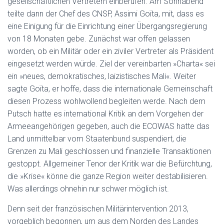
gesellschaftlichen Vertretern einberufen. Am Sonnabend
teilte dann der Chef des CNSP, Assimi Goïta, mit, dass es
eine Einigung für die Einrichtung einer Übergangsregierung
von 18 Monaten gebe. Zunächst war offen gelassen
worden, ob ein Militär oder ein ziviler Vertreter als Präsident
eingesetzt werden würde. Ziel der vereinbarten »Charta« sei
ein »neues, demokratisches, laizistisches Mali«. Weiter
sagte Goïta, er hoffe, dass die internationale Gemeinschaft
diesen Prozess wohlwollend begleiten werde. Nach dem
Putsch hatte es international Kritik an dem Vorgehen der
Armeeangehörigen gegeben, auch die ECOWAS hatte das
Land unmittelbar vom Staatenbund suspendiert, die
Grenzen zu Mali geschlossen und finanzielle Transaktionen
gestoppt. Allgemeiner Tenor der Kritik war die Befürchtung,
die »Krise« könne die ganze Region weiter destabilisieren.
Was allerdings ohnehin nur schwer möglich ist.
Denn seit der französischen Militärintervention 2013,
vorgeblich begonnen, um aus dem Norden des Landes