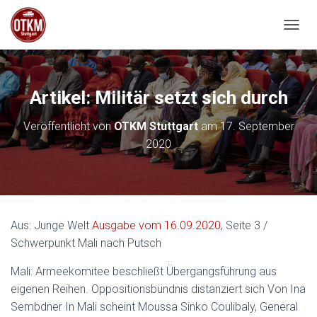
NAVIG
Artikel: Militär setzt sich durch
Veröffentlicht von
OTKM Stuttgart
am
17. September
2020
Aus: Junge Welt
Ausgabe vom 16.09.2020
, Seite 3 /
Schwerpunkt Mali nach Putsch
Mali: Armeekomitee beschließt Übergangsführung aus
eigenen Reihen. Oppositionsbündnis distanziert sich Von Ina
Sembdner In Mali scheint Moussa Sinko Coulibaly, General