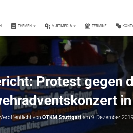
N
THEMEN
MULTIMEDIA
TERMINE
KONT
richt: Protest gegen 
ehradventskonzert in 
Veröffentlicht von
OTKM Stuttgart
am
9. Dezember 201