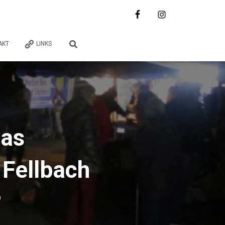
AKT
LINKS
das
Fellbach
9