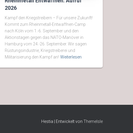
Rheinmetall Entwaffnen: Aufruf
2026
Kampf den Kriegstreibern – Für unsere Zukunft!
Kommt zum Rheinmetall-Entwaffnen-Camp
nach Köln vom 1.-6. September und den
Aktionstagen gegen das NATO-Manöver in
Hamburg vom 24.-26. September. Wir sagen
Rüstungsindustrie, Kriegstreiberei und
Militarisierung den Kampf an!
Weiterlesen
Hestia | Entwickelt von
ThemeIsle