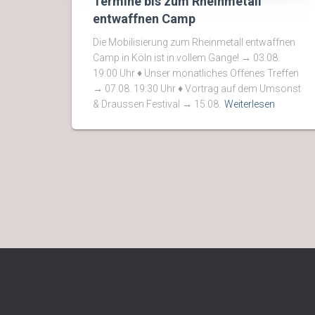
Termine bis zum Rheinmetall
entwaffnen Camp
Die Mobilisierung zum Rheinmetall entwaffnen
Camp in Köln ist in vollem Gange! → 03.08.
19:00 Uhr ♦ Unser monatliches Offenes Treffen
→ 07.08. 19:30 Uhr ♦ Vortrag auf dem Umsonst
& Draussen Festival → 15.08.
Weiterlesen