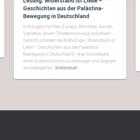
Lesung: Widerstand ist Liebe –
Geschichten aus der Palästina-
Bewegung in Deutschland
In Kurzgeschichten, Essays, Berichten, kurzen
Vignetten, einem Theatermonolog und einem
Gedicht schildert die Anthologie „Widerstand ist
Liebe – Geschichten aus der Palästina-
Bewegung in Deutschland“, was es bedeutet,
einen Völkermord live zu bezeugen und dagegen
aufzubegehren.
Weiterlesen