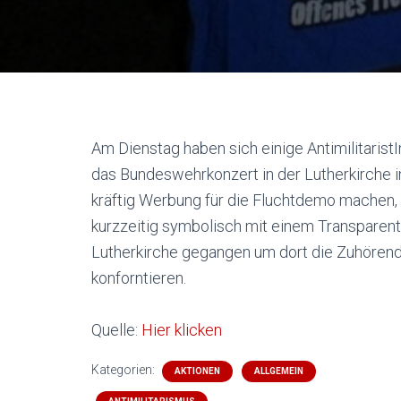
Am Dienstag haben sich einige Antimilitari
das Bundeswehrkonzert in der Lutherkirche i
kräftig Werbung für die Fluchtdemo machen,
kurzzeitig symbolisch mit einem Transparent b
Lutherkirche gegangen um dort die Zuhörend
konforntieren.
Quelle:
Hier klicken
Kategorien:
AKTIONEN
ALLGEMEIN