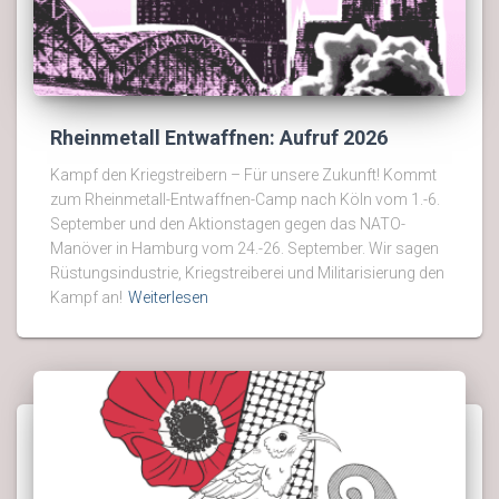
Rheinmetall Entwaffnen: Aufruf 2026
Kampf den Kriegstreibern – Für unsere Zukunft! Kommt
zum Rheinmetall-Entwaffnen-Camp nach Köln vom 1.-6.
September und den Aktionstagen gegen das NATO-
Manöver in Hamburg vom 24.-26. September. Wir sagen
Rüstungsindustrie, Kriegstreiberei und Militarisierung den
Kampf an!
Weiterlesen