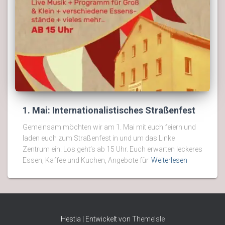
1. Mai: Internationalistisches Straßenfest
Gemeinsam möchten wir am 1. Mai mit euch feiern und
laden euch zum Straßenfest in und um das Linke
Zentrum ein. Los geht’s ab 15 Uhr. Euch erwarten leckeres
Essen, Kaffee und Kuchen, Angebote für
Weiterlesen
Hestia | Entwickelt von
ThemeIsle