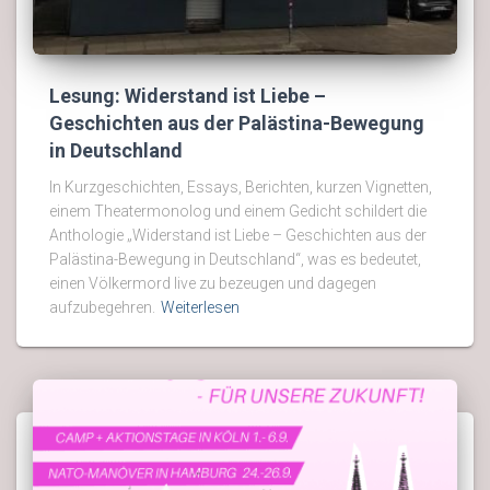
Lesung: Widerstand ist Liebe –
Geschichten aus der Palästina-Bewegung
in Deutschland
In Kurzgeschichten, Essays, Berichten, kurzen Vignetten,
einem Theatermonolog und einem Gedicht schildert die
Anthologie „Widerstand ist Liebe – Geschichten aus der
Palästina-Bewegung in Deutschland“, was es bedeutet,
einen Völkermord live zu bezeugen und dagegen
aufzubegehren.
Weiterlesen