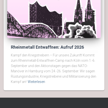
Rheinmetall Entwaffnen: Aufruf 2026
Kampf den Kriegstreibern – Für unsere Zukunft! Kommt
zum Rheinmetall-Entwaffnen-Camp nach Köln vom 1.-6.
September und den Aktionstagen gegen das NATO-
Manöver in Hamburg vom 24.-26. September. Wir sagen
Rüstungsindustrie, Kriegstreiberei und Militarisierung den
Kampf an!
Weiterlesen