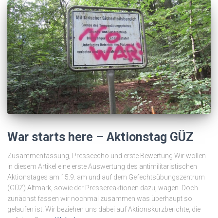
War starts here – Aktionstag GÜZ
Zusammenfassung, Presseecho und erste Bewertung Wir wollen
in diesem Artikel eine erste Auswertung des antimilitaristischen
Aktionstages am 15.9. am und auf dem Gefechtsübungszentrum
(GÜZ) Altmark, sowie der Pressereaktionen dazu, wagen. Doch
zunächst fassen wir nochmal zusammen was überhaupt so
gelaufen ist. Wir beziehen uns dabei auf Aktionskurzberichte, die