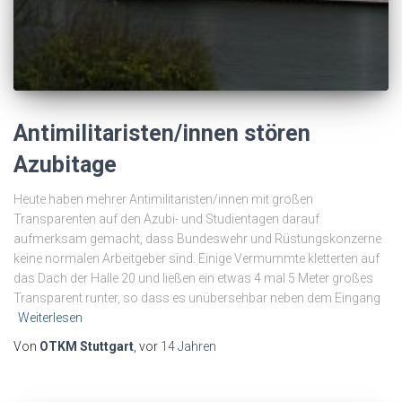
Antimilitaristen/innen stören
Azubitage
Heute haben mehrer Antimilitaristen/innen mit großen
Transparenten auf den Azubi- und Studientagen darauf
aufmerksam gemacht, dass Bundeswehr und Rüstungskonzerne
keine normalen Arbeitgeber sind. Einige Vermummte kletterten auf
das Dach der Halle 20 und ließen ein etwas 4 mal 5 Meter großes
Transparent runter, so dass es unübersehbar neben dem Eingang
Weiterlesen
Von
OTKM Stuttgart
, vor
14 Jahren