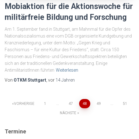
Mobiaktion für die Aktionswoche für
militärfreie Bildung und Forschung
Am 1. September fand in Stuttgart, am Mahnmal für die Opfer des
Nationalsozialismus eine vom DGB organisierte Kundgebung und
Kranzniederlegung, unter dem Motto: „Gegen Krieg und
Faschismus – für eine Kultur des Friedens“, statt. Circa 150
Personen aus Friedens- und Gewerkschaftsspektren beteiligten
sich an der traditionellen Gedenkveranstaltung. Einige
AntimilitaristInnen führten
Weiterlesen
Von
OTKM Stuttgart
, vor
14 Jahren
Seitennummerierung
VORHERIGE
1
…
47
48
49
…
51
NÄCHSTE
der
Termine
Beiträge