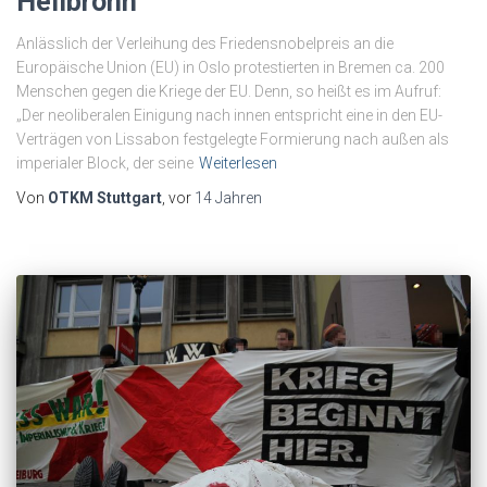
Heilbronn
Anlässlich der Verleihung des Friedensnobelpreis an die
Europäische Union (EU) in Oslo protestierten in Bremen ca. 200
Menschen gegen die Kriege der EU. Denn, so heißt es im Aufruf:
„Der neoliberalen Einigung nach innen entspricht eine in den EU-
Verträgen von Lissabon festgelegte Formierung nach außen als
imperialer Block, der seine
Weiterlesen
Von
OTKM Stuttgart
, vor
14 Jahren