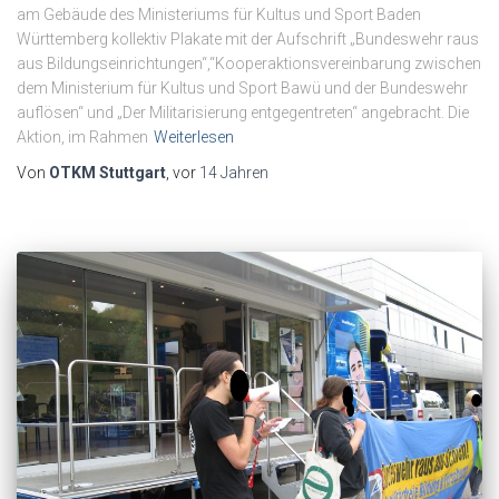
am Gebäude des Ministeriums für Kultus und Sport Baden
Württemberg kollektiv Plakate mit der Aufschrift „Bundeswehr raus
aus Bildungseinrichtungen“,“Kooperaktionsvereinbarung zwischen
dem Ministerium für Kultus und Sport Bawü und der Bundeswehr
auflösen“ und „Der Militarisierung entgegentreten“ angebracht. Die
Aktion, im Rahmen
Weiterlesen
Von
OTKM Stuttgart
, vor
14 Jahren