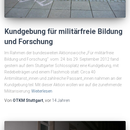
Kundgebung für militärfreie Bildung
und Forschung
Im Rahmen der bundesweiten Aktionswoche „Für militärfreie
Bildung und Forschung“ vom 24. bis 29. September 2012 fand
gestern auf dem Stuttgarter Schlossplatz eine Kundgebung, mit
Redebeiträgen und einem Flashmob statt. Circa 40
Antimilitarist_innen und zahlreiche Passant_innen nahmen an der
Kundgebung teil. Mit dieser Aktion wollen wir auf die zunehmende
Militarisierung
Weiterlesen
Von
OTKM Stuttgart
, vor
14 Jahren