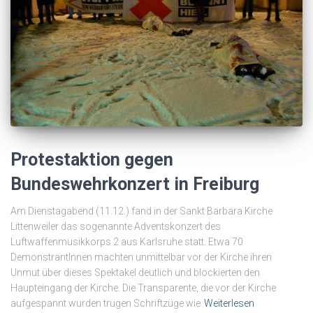
Protestaktion gegen
Bundeswehrkonzert in Freiburg
Am Dienstagabend (11.12.) fand in der Sankt Barbara Kirche
Littenweiler das sogenannte Adventskonzert des
Luftwaffenmusikkorps 2 aus Karlsruhe statt. Etwa 70
DemonstrantInnen machten unmittelbar vor der Kirche ihren
Unmut über dieses Spektakel deutlich und blockierten den
Haupteingang der Kirche. Die Transparente, die vor der Kirche
aufgespannt wurden trugen Schriftzüge wie
Weiterlesen