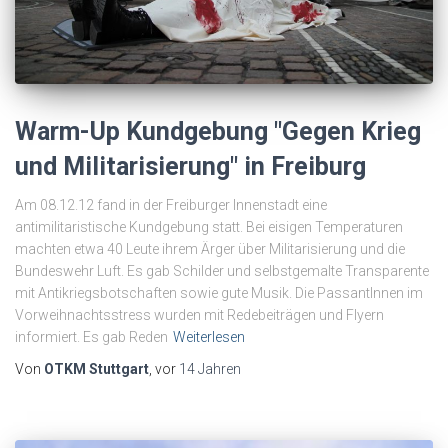
Warm-Up Kundgebung "Gegen Krieg
und Militarisierung" in Freiburg
Am 08.12.12 fand in der Freiburger Innenstadt eine
antimilitaristische Kundgebung statt. Bei eisigen Temperaturen
machten etwa 40 Leute ihrem Ärger über Militarisierung und die
Bundeswehr Luft. Es gab Schilder und selbstgemalte Transparente
mit Antikriegsbotschaften sowie gute Musik. Die PassantInnen im
Vorweihnachtsstress wurden mit Redebeiträgen und Flyern
informiert. Es gab Reden
Weiterlesen
Von
OTKM Stuttgart
, vor
14 Jahren