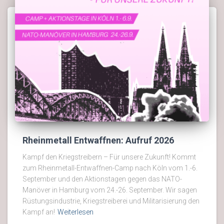
Rheinmetall Entwaffnen: Aufruf 2026
Kampf den Kriegstreibern – Für unsere Zukunft! Kommt
zum Rheinmetall-Entwaffnen-Camp nach Köln vom 1.-6.
September und den Aktionstagen gegen das NATO-
Manöver in Hamburg vom 24.-26. September. Wir sagen
Rüstungsindustrie, Kriegstreiberei und Militarisierung den
Kampf an!
Weiterlesen