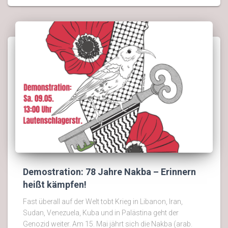
Demostration: 78 Jahre Nakba – Erinnern
heißt kämpfen!
Fast überall auf der Welt tobt Krieg in Libanon, Iran,
Sudan, Venezuela, Kuba und in Palästina geht der
Genozid weiter. Am 15. Mai jährt sich die Nakba (arab.