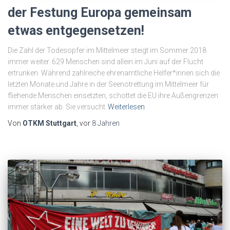
der Festung Europa gemeinsam
etwas entgegensetzen!
Die Zahl der Todesopfer im Mittelmeer steigt im Sommer 2018
immer weiter. 629 Menschen sind allein im Juni auf der Flucht
ertrunken. Während zahlreiche ehrenamtliche Helfer*innen sich die
letzten Monate und Jahre in der Seenotrettung im Mittelmeer für
fliehende Menschen einsetzten, schottet die EU ihre Außengrenzen
immer stärker ab. Sie versucht
Weiterlesen
Von
OTKM Stuttgart
, vor
8 Jahren