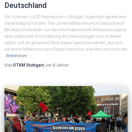
Deutschland
Der Solikreis >>G20 Repression<< Stuttgart organisiert gerade eine
Veranstaltung mit dem Titel „Innere Militarisierung in Deutschland“.
Mit einem Referenten von der Informationsstelle Militarisierungund
einer politischen Einschätzung der Entwicklungen vom Solikreis
selbst, soll ein genauerer Blick darauf geworfen werden, wie sich
die innere Militarisierung in Deutschland vor, während und nach den
Weiterlesen
Von
OTKM Stuttgart
, vor
8 Jahren