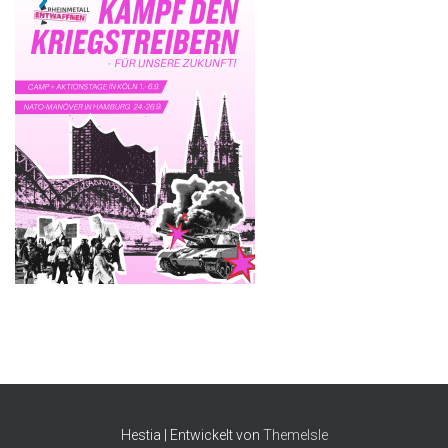
Hestia | Entwickelt von
ThemeIsle