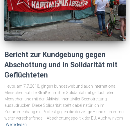
Bericht zur Kundgebung gegen
Abschottung und in Solidarität mit
Geflüchteten
Heute, am 7.7.2018, gingen bundesweit und auch international
Menschen auf die Straße, um ihre Solidarität mit geflüchteten
Menschen und mit den AktivistInnen ziviler Seenotrettung
auszudrücken. Diese Solidarität steht dabei natürlich im
Zusammenhang mit Protest gegen die derzeitige – und sich immer
weiter verschärfende – Abschottungspolitik der EU. Auch wir vom
Weiterlesen