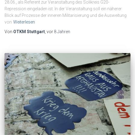
28.06., als Referent zur Veranstaltung des Solikreis G20-
Repression eingeladen ist. In der Veranstaltung soll ein näherer
Blick auf Prozesse der inneren Militarisierung und die Ausweitung
von
Weiterlesen
Von
OTKM Stuttgart
, vor
8 Jahren