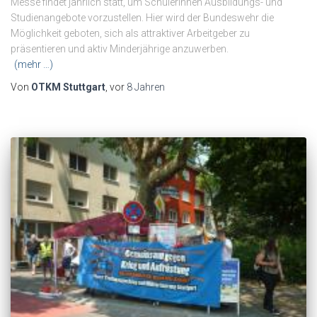
Messe findet jährlich statt, um SchülerInnen Ausbildungs- und
Studienangebote vorzustellen. Hier wird der Bundeswehr die
Möglichkeit geboten, sich als attraktiver Arbeitgeber zu
präsentieren und aktiv Minderjährige anzuwerben.
(mehr …)
Von
OTKM Stuttgart
, vor
8 Jahren