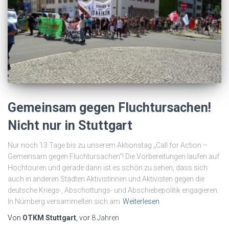
Gemeinsam gegen Fluchtursachen!
Nicht nur in Stuttgart
Nur noch 13 Tage bis zu unserem Aktionstag „Call for Action –
Gemeinsam gegen Fluchtursachen“! Die Vorbereitungen laufen auf
Hochtouren und gerade dann ist es schön zu sehen, dass sich
auch in anderen Städten Aktivistinnen und Aktivisten gegen die
deutsche Kriegs-, Abschottungs- und Abschiebepolitik engagieren.
In Nürnberg versammelten sich am
Weiterlesen
Von
OTKM Stuttgart
, vor
8 Jahren