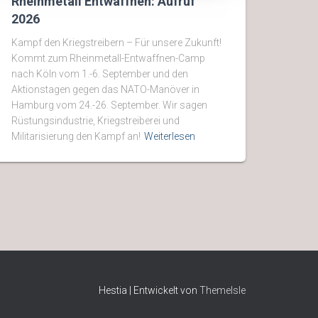
Rheinmetall Entwaffnen: Aufruf
2026
Kampf den Kriegstreibern – Für unsere Zukunft!
Kommt zum Rheinmetall-Entwaffnen-Camp
nach Köln vom 1.-6. September und den
Aktionstagen gegen das NATO-Manöver in
Hamburg vom 24.-26. September. Wir sagen
Rüstungsindustrie, Kriegstreiberei und
Militarisierung den Kampf an!
Weiterlesen
Hestia | Entwickelt von
ThemeIsle