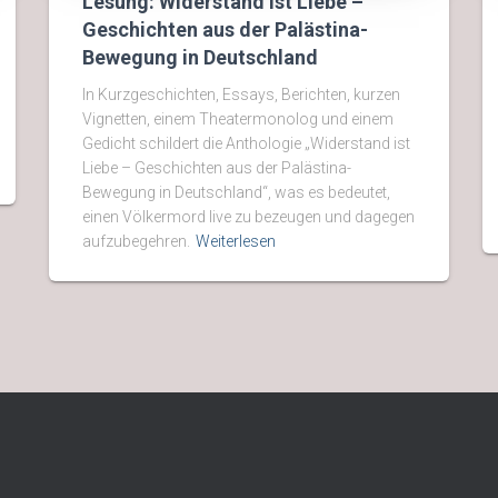
Lesung: Widerstand ist Liebe –
Geschichten aus der Palästina-
Bewegung in Deutschland
In Kurzgeschichten, Essays, Berichten, kurzen
Vignetten, einem Theatermonolog und einem
Gedicht schildert die Anthologie „Widerstand ist
Liebe – Geschichten aus der Palästina-
Bewegung in Deutschland“, was es bedeutet,
einen Völkermord live zu bezeugen und dagegen
aufzubegehren.
Weiterlesen