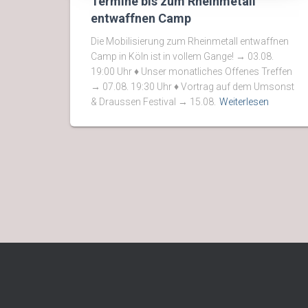
Termine bis zum Rheinmetall
entwaffnen Camp
Die Mobilisierung zum Rheinmetall entwaffnen
Camp in Köln ist in vollem Gange! → 03.08.
19:00 Uhr ♦ Unser monatliches Offenes Treffen
→ 07.08. 19:30 Uhr ♦ Vortrag auf dem Umsonst
& Draussen Festival → 15.08.
Weiterlesen