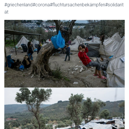
#griechenland#corona#fluchtursachenbekämpfen#solidarit
ät