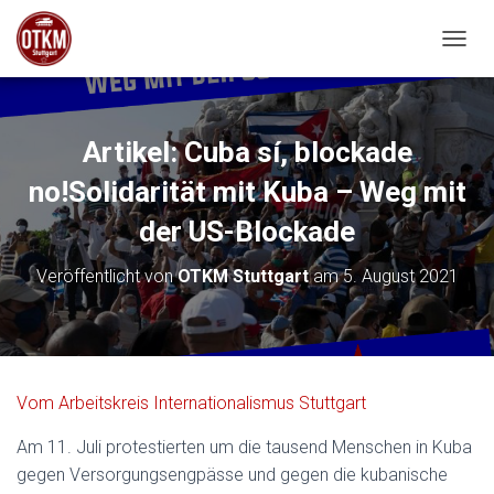
NAVIG
Artikel: Cuba sí, blockade
no!Solidarität mit Kuba – Weg mit
der US-Blockade
Veröffentlicht von
OTKM Stuttgart
am
5. August 2021
für
Vom Arbeitskreis Internationalismus Stuttgart
Cuba
Am 11. Juli protestierten um die tausend Menschen in Kuba
sí,
gegen Versorgungsengpässe und gegen die kubanische
blockade