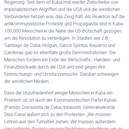
Regierung. Seit dem ist Kuba mal wieder Zielscheibe von
no!
imperialistischen Angriffen und die USA und die westlichen
Solidarität
Verbündeten hetzen was das Zeug hält. Als Reaktion auf die
mit
antikommunistische Proteste und Propaganda sind in Kuba
Kuba
100.000 Menschen in die Nähe der US-Botschaft gezogen,
–
um die Revolution zu verteidigen. In Städten wie z.B.
Weg
Santiago de Cuba, Holguín, Sancti Spiritus, Bayamo und
mit
Cardenas gab es ebenfalls große Demonstrationen. Die
der
Menschen fordern ein Ende der Wirtschafts-, Handels- und
US-
Finanzblockade durch die USA und sind gegen ihre
Blockade
Einmischungs- und Umsturzversuche. Darüber schweigen
die westlichen Medien.
Dass die Unzufriedenheit einiger Menschen in Kuba ein
Problem ist, ist auch der Kommunistischen Partei Kubas
(
Partido Comunista de Cuba
)
bewusst. Generalsekretär
Díaz-Canel äußert sich zu den Protesten: „Wir müssen
Lehren aus den Tumulten ziehen. Wir müssen außerdem
eine kritische Analyse unserer Probleme vornehmen, um zu