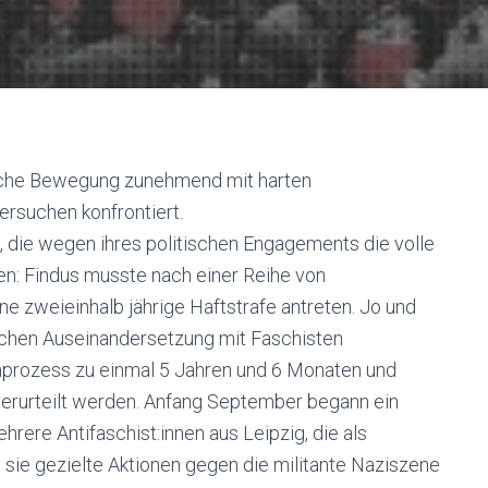
stische Bewegung zunehmend mit harten
rsuchen konfrontiert.
en, die wegen ihres politischen Engagements die volle
en:
Findus musste nach
einer Reihe von
ine
zweieinhalb jährige
Haftstrafe antreten.
Jo und
flichen Auseinandersetzung mit Faschisten
enprozess zu einmal 5 Jahren und 6 Monaten und
verurteilt werden. Anfang September begann
ein
ehrere A
ntifaschist:innen aus Leipzig, die als
l sie gezielte Aktionen gegen die militante Naziszene