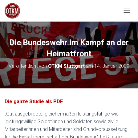
NAVIG
Die Bundeswehr im Kampf an der
Heimatfront
Veröffentlicht von
OTKM Stuttgart
am
14. Januar 2009
Die ganze Studie als PDF
„Gut ausgebildete, gleichermaßen leistungsfähige wie
leistungswillige Soldatinnen und Soldaten sowie zivile
Mitarbeiterinnen und Mitarbeiter sind Grundvoraussetzung
für die Einsatzbereitschaft der Bundeswehr“, heißt es im