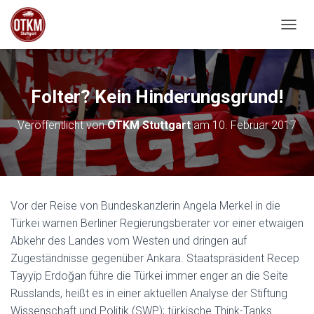
NAVIG
Folter? Kein Hinderungsgrund!
Veröffentlicht von
OTKM Stuttgart
am
10. Februar 2017
Vor der Reise von Bundeskanzlerin Angela Merkel in die
Türkei warnen Berliner Regierungsberater vor einer etwaigen
Abkehr des Landes vom Westen und dringen auf
Zugeständnisse gegenüber Ankara. Staatspräsident Recep
Tayyip Erdoğan führe die Türkei immer enger an die Seite
Russlands, heißt es in einer aktuellen Analyse der Stiftung
Wissenschaft und Politik (SWP); türkische Think-Tanks