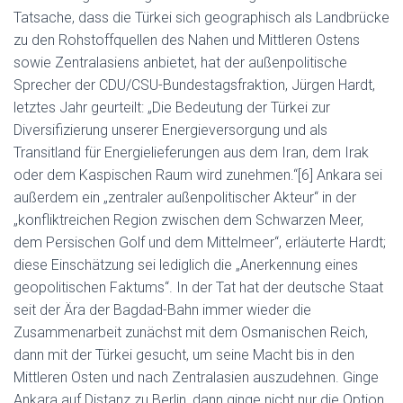
Tatsache, dass die Türkei sich geographisch als Landbrücke
zu den Rohstoffquellen des Nahen und Mittleren Ostens
sowie Zentralasiens anbietet, hat der außenpolitische
Sprecher der CDU/CSU-Bundestagsfraktion, Jürgen Hardt,
letztes Jahr geurteilt: „Die Bedeutung der Türkei zur
Diversifizierung unserer Energieversorgung und als
Transitland für Energielieferungen aus dem Iran, dem Irak
oder dem Kaspischen Raum wird zunehmen.“[6] Ankara sei
außerdem ein „zentraler außenpolitischer Akteur“ in der
„konfliktreichen Region zwischen dem Schwarzen Meer,
dem Persischen Golf und dem Mittelmeer“, erläuterte Hardt;
diese Einschätzung sei lediglich die „Anerkennung eines
geopolitischen Faktums“. In der Tat hat der deutsche Staat
seit der Ära der Bagdad-Bahn immer wieder die
Zusammenarbeit zunächst mit dem Osmanischen Reich,
dann mit der Türkei gesucht, um seine Macht bis in den
Mittleren Osten und nach Zentralasien auszudehnen. Ginge
Ankara auf Distanz zu Berlin, dann ginge nicht nur die Option