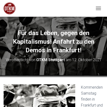
NAVIG
Für das Leben, gegen den
Kapitalismus! Anfahrt zu den
Demos in Frankfurt!
Veröffentlicht von
OTKM Stuttgart
am
12. Oktober 2021
Kommenden
Samstag
finden in
Frankfurt und