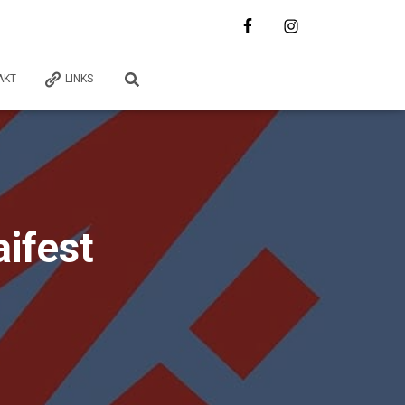
AKT
LINKS
aifest