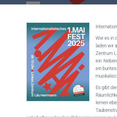
Internatio
Wie es in 
laden wir 
Zentrum Li
ein. Neben
ein buntes
musikalisc
Es gibt di
Räumlichke
lernen ebe
Taubenstra