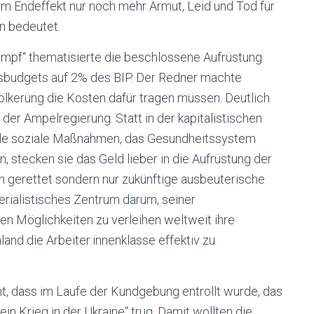
im Endeffekt nur noch mehr Armut, Leid und Tod für
n bedeutet.
ampf“ thematisierte die beschlossene Aufrüstung
sbudgets auf 2% des BIP. Der Redner machte
evölkerung die Kosten dafür tragen müssen. Deutlich
der Ampelregierung. Statt in der kapitalistischen
olle soziale Maßnahmen, das Gesundheitssystem
n, stecken sie das Geld lieber in die Aufrüstung der
gerettet sondern nur zukünftige ausbeuterische
perialistisches Zentrum darum, seiner
hen Möglichkeiten zu verleihen weltweit ihre
land die Arbeiter:innenklasse effektiv zu
, dass im Laufe der Kundgebung entrollt wurde, das
n Krieg in der Ukraine“ trug. Damit wollten die