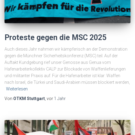
Proteste gegen die MSC 2025
Auch dieses Jahr nahmen wir kämpferisch an der Demonstration
gegen die Münchner Sicherheitskonferenz (MSC) teil. Auf der
Auftakt Kundgebung rief unser Genosse aus Genua vom
Hafenarbeiterkollektiv CALP zur Blockade von Waffenlieferungen
und militanter Praxis auf. Für die Hafenarbeiter ist klar: Waffen
nach Israel, die Türkei und Saudi-Arabien müssen blockiert werden,
Weiterlesen
Von
OTKM Stuttgart
, vor
1 Jahr