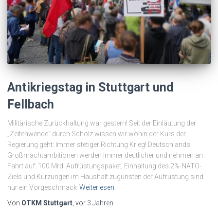
Antikriegstag in Stuttgart und
Fellbach
Militärische Zurückhaltung war gestern! Seit der Einläutung der
„Zeitenwende“ durch Scholz wissen wir wohin der Kurs der
Regierung geht: Immer stetiger Richtung Krieg! Deutschlands
Großmachtambitionen werden immer deutlicher und nehmen an
Fahrt auf: 100 Mrd. Aufrüstungspaket, Einhaltung des 2%-NATO-
Ziels und Kürzungen im Haushalt zugunsten der Aufrüstung sind
nur ein Vorgeschmack
Weiterlesen
Von
OTKM Stuttgart
, vor
3 Jahren