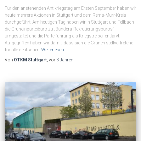
Für den anstehenden Antikriegstag am Ersten September haben wir
heute mehrere Aktionen in Stuttgart und dem Rems-Murr-Kreis
durchgeführt. Am heutigen Tag haben wir in Stuttgart und Fellbach
die Grüneinparteibüro zu „Bandera-Rekrutierungsbüros“
umgestaltet und die Parteiführung als Kriegstreiber entlarvt.
Aufgegriffen haben wir damit, dass sich die Grünen stellvertretend
für alle deutschen
Weiterlesen
Von
OTKM Stuttgart
, vor
3 Jahren