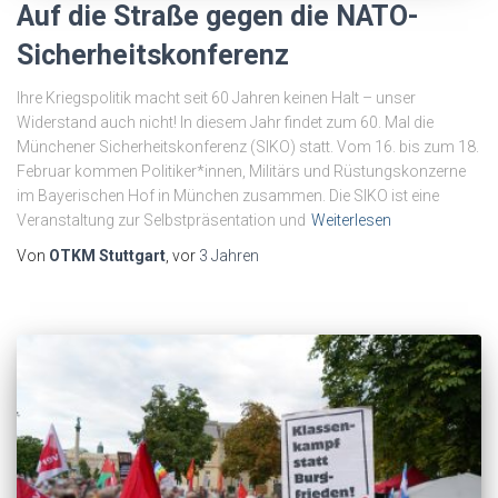
Auf die Straße gegen die NATO-
Sicherheitskonferenz
Ihre Kriegspolitik macht seit 60 Jahren keinen Halt – unser
Widerstand auch nicht! In diesem Jahr findet zum 60. Mal die
Münchener Sicherheitskonferenz (SIKO) statt. Vom 16. bis zum 18.
Februar kommen Politiker*innen, Militärs und Rüstungskonzerne
im Bayerischen Hof in München zusammen. Die SIKO ist eine
Veranstaltung zur Selbstpräsentation und
Weiterlesen
Von
OTKM Stuttgart
, vor
3 Jahren