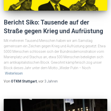
Bericht Siko: Tausende auf der
Straße gegen Krieg und Aufrüstung
Mit mehreren Tausend Menschen haben wir am Samstag
gemeinsam ein Zeichen gegen Krieg und Aufrüstung gesetzt. Etwa
5000 Menschen schlossen sich der Bündnisdemonstration vom
Marienplatz und Stachus an, etwa 500 Menschen beteiligten sich
am antikapitalistischen Block. Gewohnt kämpferisch zog unser
Block dieses Jahr unter dem Motto „Weder Putin – Noch
Weiterlesen
Von
OTKM Stuttgart
, vor
3 Jahren