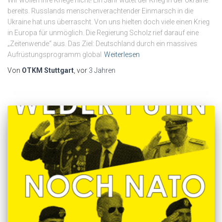
bereits. Russlands menschenverachtender Einmarsch in die
Ukraine hat uns überrascht. Von uns hielten doch viele einen Krieg
in Europa für unmöglich. Die Regierung Scholz rief darauf eine
„Zeitenwende“ aus. Das Ziel: Deutschland durch ein massives
Aufrüstungsprogramm global
Weiterlesen
Von
OTKM Stuttgart
, vor
3 Jahren