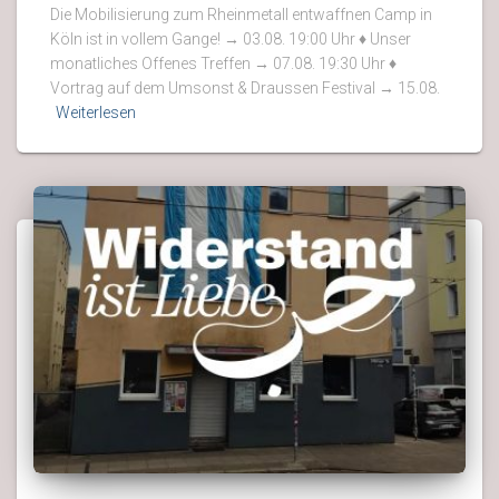
Die Mobilisierung zum Rheinmetall entwaffnen Camp in
Köln ist in vollem Gange! → 03.08. 19:00 Uhr ♦ Unser
monatliches Offenes Treffen → 07.08. 19:30 Uhr ♦
Vortrag auf dem Umsonst & Draussen Festival → 15.08.
Weiterlesen